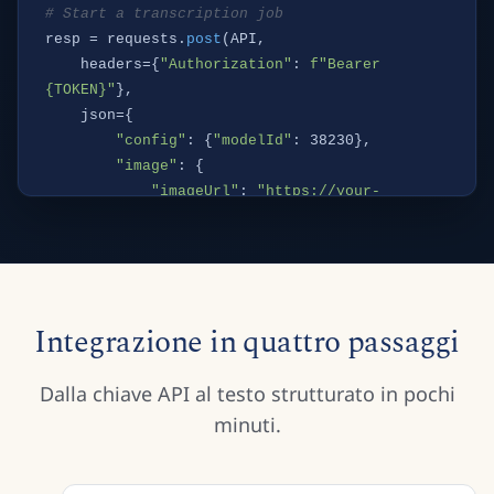
# Start a transcription job
resp = requests.
post
(API,

    headers={
"Authorization"
: 
f"Bearer 
{TOKEN}"
},

    json={

"config"
: {
"modelId"
: 38230},

"image"
: {

"imageUrl"
: 
"https://your-
archive.org/scan.jpg"
        }

    }

)

job = resp.
json
Integrazione in quattro passaggi
print
(
f"Job started: {job['processId']}"
)
Dalla chiave API al testo strutturato in pochi
minuti.