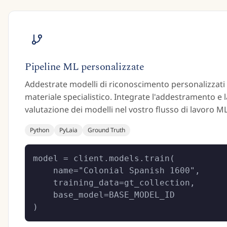
Pipeline ML personalizzate
Addestrate modelli di riconoscimento personalizzati
materiale specialistico. Integrate l'addestramento e l
valutazione dei modelli nel vostro flusso di lavoro ML
Python
PyLaia
Ground Truth
model = client.models.train(

    name="Colonial Spanish 1600",

    training_data=gt_collection,

    base_model=BASE_MODEL_ID

)