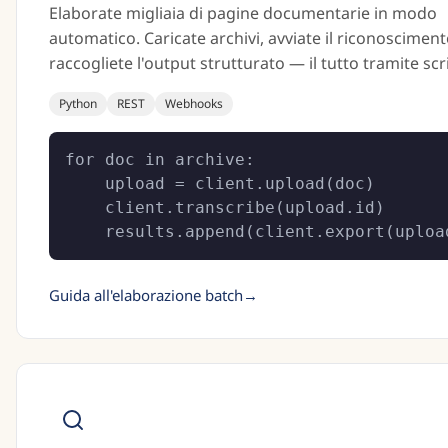
Elaborate migliaia di pagine documentarie in modo
automatico. Caricate archivi, avviate il riconosciment
raccogliete l'output strutturato — il tutto tramite scr
Python
REST
Webhooks
for doc in archive:

    upload = client.upload(doc)

    client.transcribe(upload.id)

    results.append(client.export(uploa
Guida all'elaborazione batch
→