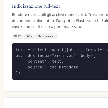
Indicizzazione full-text
Rendete ricercabili gli archivi manoscritti. Trascrivete
documenti e alimentate l'output in Elasticsearch, Solr
vostro indice di ricerca personalizzato.
REST
JSON
Elasticsearch
text = client.export(job_id, format="te
es.index(index="archives", body={

    "content": text,

    "source": doc.metadata

})