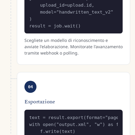
    upload_id=upload.id,

    model="handwritten_text_v2"

)

result = job.wait()
Scegliete un modello di riconoscimento e
avviate l'elaborazione. Monitorate l'avanzamento
tramite webhook o polling.
04
Esportazione
text = result.export(format="page-xml")

with open("output.xml", "w") as f:

    f.write(text)