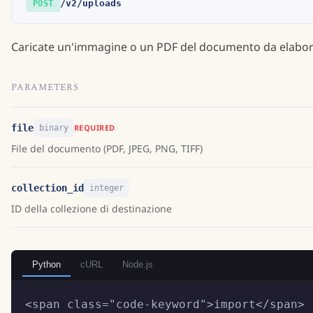
/v2/uploads
POST
Caricate un'immagine o un PDF del documento da elaborar
PARAMETERS
file
REQUIRED
binary
File del documento (PDF, JPEG, PNG, TIFF)
collection_id
integer
ID della collezione di destinazione
Python
cURL
Node.js
<span class="code-keyword">import</span> r