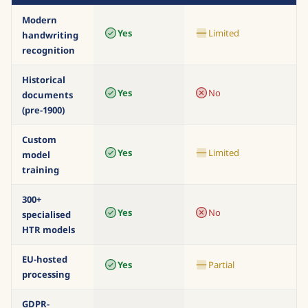
Modern
Yes
Limited
handwriting
recognition
Historical
Yes
No
documents
(pre-1900)
Custom
Yes
Limited
model
training
300+
Yes
No
specialised
HTR models
EU-hosted
Yes
Partial
processing
GDPR-