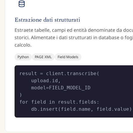
Estrazione dati strutturati
Estraete tabelle, campi ed entità denominate da do
storici. Alimentate i dati strutturati in database o fogl
calcolo.
Python
PAGE XML
Field Models
result = client.transcribe(

    upload.id,

    model=FIELD_MODEL_ID

)

for field in result.fields:

    db.insert(field.name, field.value)