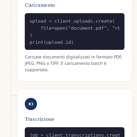
Caricamento
upload = client.uploads.create(

    file=open("document.pdf", "rb")

)

print(upload.id)
Caricate documenti digitalizzati in formato PDF,
JPEG, PNG o TIFF. Il caricamento batch è
supportato.
03
Trascrizione
job = client.transcriptions.create(
