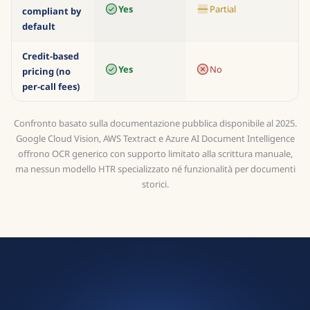
Yes
Partial
compliant by
default
Credit-based
Yes
No
pricing (no
per-call fees)
Confronto basato sulla documentazione pubblica disponibile al 2025.
Google Cloud Vision, AWS Textract e Azure AI Document Intelligence
offrono OCR generico con supporto limitato alla scrittura manuale,
ma nessun modello HTR specializzato né funzionalità per documenti
storici.