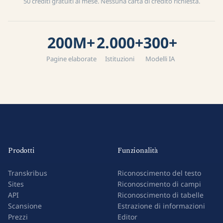
50 crediti gratuiti al mese. Nessuna carta di credito richiesta.
200M+
2.000+
300+
Pagine elaborate
Istituzioni
Modelli IA
Prodotti
Funzionalità
Transkribus
Riconoscimento del testo
Sites
Riconoscimento di campi
API
Riconoscimento di tabelle
Scansione
Estrazione di informazioni
Prezzi
Editor