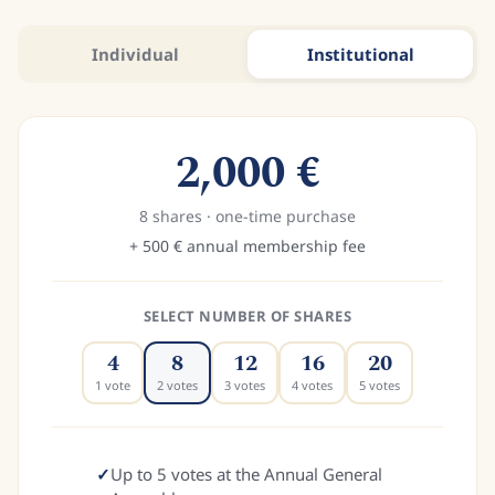
Individual
Institutional
2,000
€
8
shares
·
one-time purchase
+
500
€
annual membership fee
SELECT NUMBER OF SHARES
4
8
12
16
20
1
vote
2
votes
3
votes
4
votes
5
votes
✓
Up to 5 votes at the Annual General