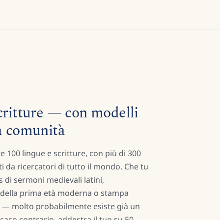
critture — con modelli
la comunità
 100 lingue e scritture, con più di 300
i da ricercatori di tutto il mondo. Che tu
 di sermoni medievali latini,
 della prima età moderna o stampa
o — molto probabilmente esiste già un
 caso contrario, addestra il tuo su 50