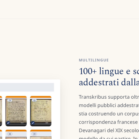
MULTILINGUE
100+ lingue e s
addestrati dal
Transkribus supporta oltre
modelli pubblici addestrat
stia costruendo un corpus
corrispondenza francese
Devanagari del XIX secol
modello da cui partire. In