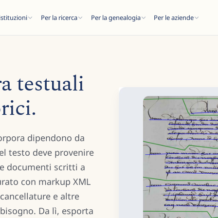
istituzioni
Per la ricerca
Per la genealogia
Per le aziende
a testuali
ici.
C
i corpora dipendono da
..
el testo deve provenire
e documenti scritti a
turato con markup XML
 cancellature e altre
 bisogno. Da lì, esporta