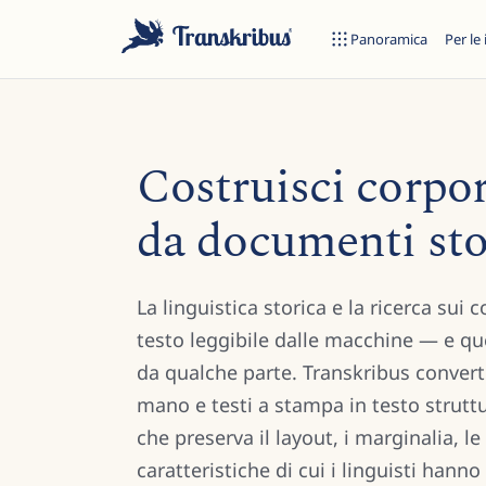
Panoramica
Per le 
Costruisci corpor
da documenti stor
ES
La linguistica storica e la ricerca su
Inizia a digitare per cercare tra modelli, sites e articoli del blog.
testo leggibile dalle macchine — e qu
da qualche parte. Transkribus convert
mano e testi a stampa in testo strut
che preserva il layout, i marginalia, le
caratteristiche di cui i linguisti hanno