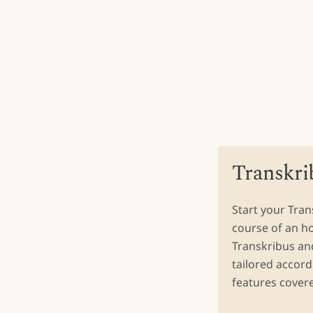
Transkri
Start your Tra
course of an h
Transkribus and
tailored accord
features cover