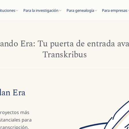
ituciones
Para la investigación
Para genealogía
Para empresas
ando Era: Tu puerta de entrada av
Transkribus
ESC
del blog...
lan Era
 proyectos más
stanciales para
transcripción.