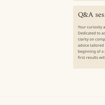
Q&A sess
Your curiosity 
Dedicated to a
clarity on comp
advice tailored
beginning of a 
first results wi