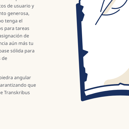
os de usuario y
nto generosa,
po tenga el
os para tareas
asignación de
ncia aún más tu
ase sólida para
s de
piedra angular
 garantizando que
ue Transkribus