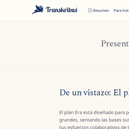
Resumen
Para inst
Present
Empiece a escribir para buscar entre modelos, sites y artículos 
De un vistazo: El p
El plan Era está diseñado para
grandes, sentando las bases su
tus esfuerzos colaborativos de 