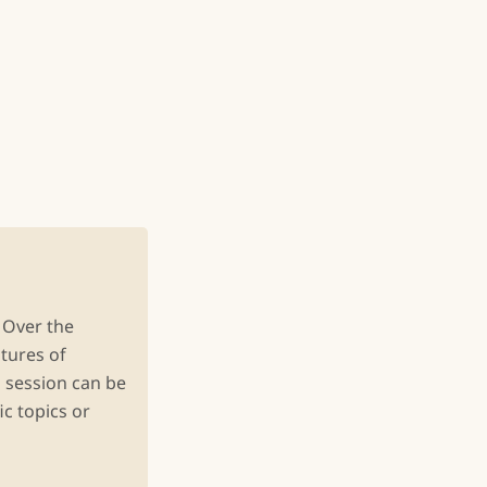
 Over the
tures of
s session can be
ic topics or