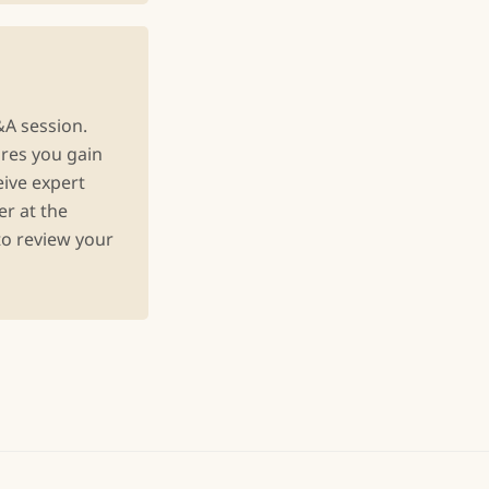
&A session.
res you gain
eive expert
er at the
to review your