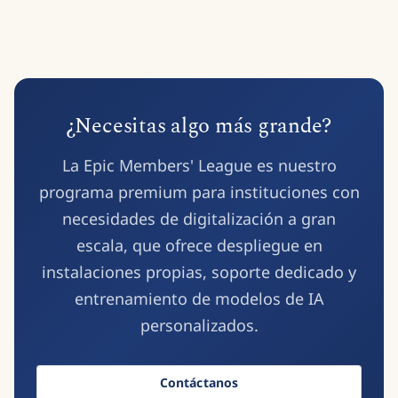
usuario.
usuarios/investigadores de tu institución. Para obtener
instrucciones detalladas sobre cómo compartir créditos y
asignar puestos de suscripción a distintos usuarios, consulta
nuestro
Centro de Ayuda
.
¿Necesitas algo más grande?
La Epic Members' League es nuestro
programa premium para instituciones con
necesidades de digitalización a gran
escala, que ofrece despliegue en
instalaciones propias, soporte dedicado y
entrenamiento de modelos de IA
personalizados.
Contáctanos