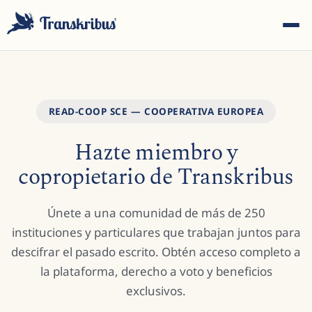
READ-COOP SCE — COOPERATIVA EUROPEA
Hazte miembro y
ESC
copropietario de Transkribus
Empiece a escribir para buscar entre modelos, sites y
Únete a una comunidad de más de 250
artículos del blog...
instituciones y particulares que trabajan juntos para
descifrar el pasado escrito. Obtén acceso completo a
la plataforma, derecho a voto y beneficios
exclusivos.