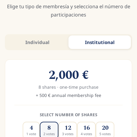
Elige tu tipo de membresía y selecciona el número de
participaciones
Individual
Institutional
2,000
€
8
shares
·
one-time purchase
+
500
€
annual membership fee
SELECT NUMBER OF SHARES
4
8
12
16
20
1
vote
2
votes
3
votes
4
votes
5
votes