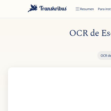
Resumen
Para inst
OCR de Es
OCR de
Empiece a escribir para buscar entre modelos, sites y artículos 