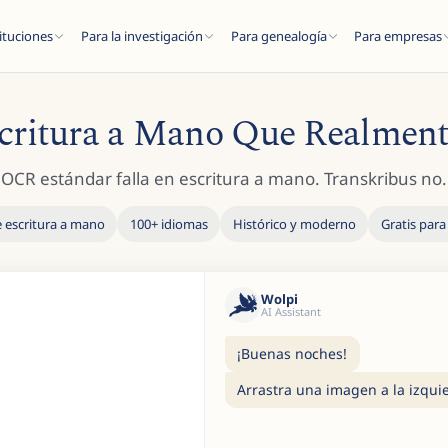
ituciones
Para la investigación
Para genealogía
Para empresas
critura a Mano Que Realment
OCR estándar falla en escritura a mano. Transkribus no.
ESC
 escritura a mano
100+ idiomas
Histórico y moderno
Gratis para
Wolpi
del blog...
AI Assistant
¡Buenas noches!
Arrastra una imagen a la izquier