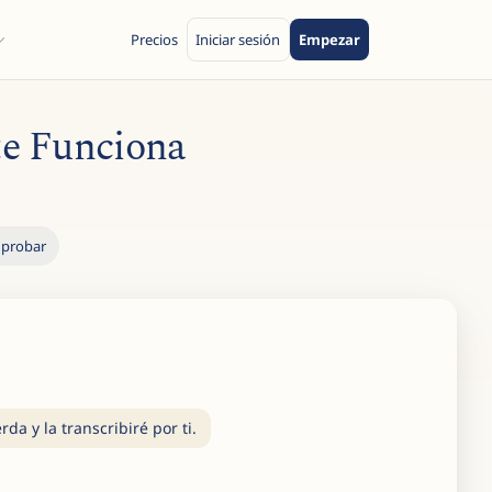
Precios
Iniciar sesión
Empezar
e Funciona
 probar
da y la transcribiré por ti.