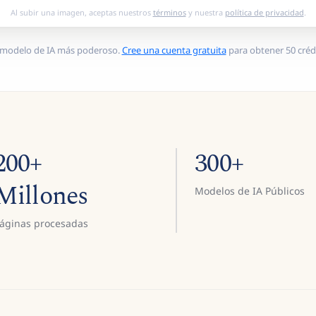
Al subir una imagen, aceptas nuestros
términos
y nuestra
política de privacidad
.
 modelo de IA más poderoso.
Cree una cuenta gratuita
para obtener 50 crédi
200+
300+
Millones
Modelos de IA Públicos
áginas procesadas