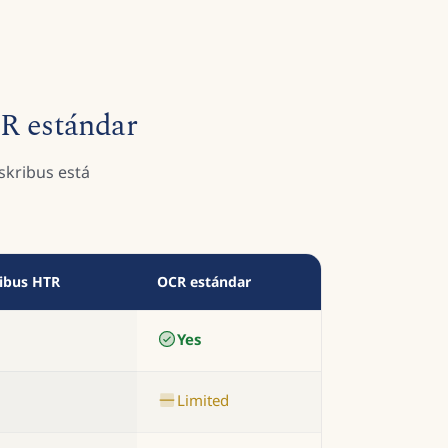
CR estándar
skribus está
ibus HTR
OCR estándar
Yes
Limited