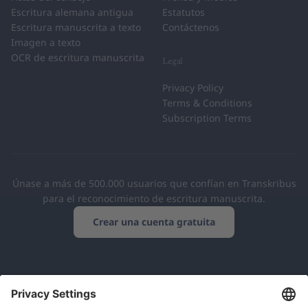
Escritura alemana antigua
Estatutos
Escritura manuscrita a texto
Contáctenos
Imagen a texto
OCR de escritura manuscrita
Legal
Privacy Policy
Terms & Conditions
Subscription Terms
Únase a más de 500.000 usuarios que confían en Transkribus
para el reconocimiento de escritura manuscrita.
Crear una cuenta gratuita
Cooperativa europea
Conforme con el RGPD