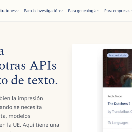
ituciones
Para la investigación
Para genealogía
Para empresas
a
otras APIs
ESC
o de texto.
del blog...
bien la impresión
ando se necesita
ita, modelos
en la UE. Aquí tiene una