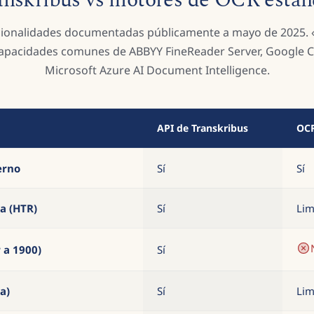
anskribus vs motores de OCR están
ionalidades documentadas públicamente a mayo de 2025.
capacidades comunes de ABBYY FineReader Server, Google Cl
Microsoft Azure AI Document Intelligence.
API de Transkribus
OCR
erno
Sí
Sí
a (HTR)
Sí
Lim
 a 1900)
Sí
a)
Sí
Lim