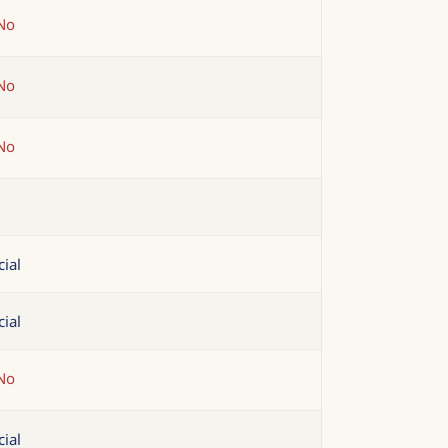
No
No
No
cial
cial
No
cial