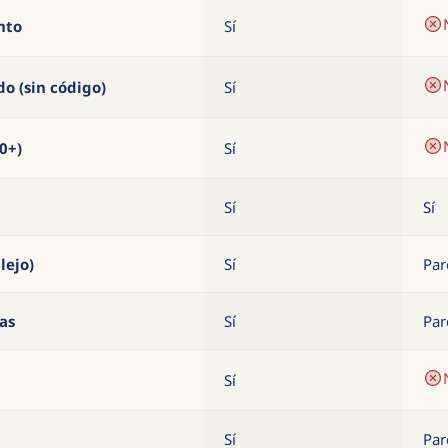
nto
Sí
o (sin código)
Sí
0+)
Sí
Sí
Sí
lejo)
Sí
Par
as
Sí
Par
Sí
Sí
Par