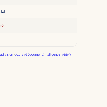
cial
No
ud Vision
·
Azure AI Document Intelligence
·
ABBYY