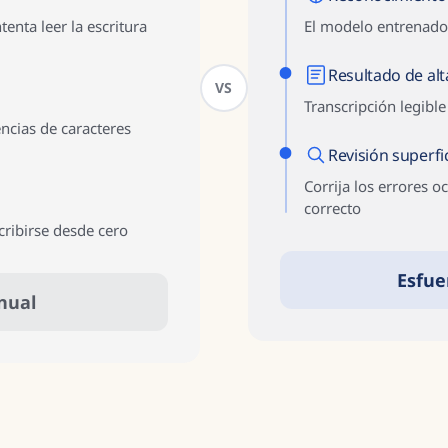
enta leer la escritura
El modelo entrenado 
Resultado de alt
VS
Transcripción legibl
encias de caracteres
Revisión superfic
Corrija los errores o
correcto
cribirse desde cero
Esfue
nual