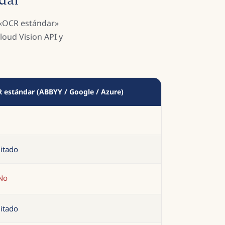
dar
 «OCR estándar»
oud Vision API y
 estándar (ABBYY / Google / Azure)
itado
No
itado