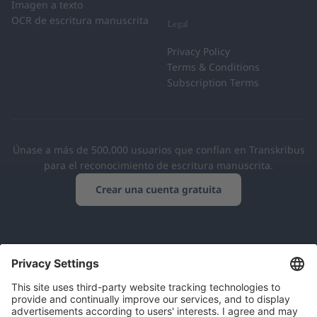
Imagen a texto
OCR de escritura manuscrita
Legal
Privacy Policy
Terms & Conditions
Subscription Terms
Únase a más de 500.000 usuarios que confían en Transkribus
para el reconocimiento de escritura manuscrita.
Crear una cuenta gratuita
Cooperativa europea
Conforme con el RGPD
Más de 500.000 usuarios