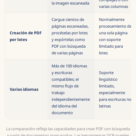
la imagen escaneada
varias columnas
Cargue cientos de
Normalmente
páginas escaneadas,
procesamiento de
Creación de PDF
procéselas por lotes
una sola página
por lotes
y expórtelas como
con soporte
PDF con búsqueda
limitado para
de varias páginas
lotes
Más de 100 idiomas
y escrituras
Soporte
compatibles; el
lingüístico
mismo flujo de
limitado,
Varios idiomas
trabajo
especialmente
independientemente
para escrituras no
del idioma del
latinas
documento
La comparación refleja las capacidades para crear PDF con búsqueda
a partir de documentos manuscritos. Las herramientas OCR pueden