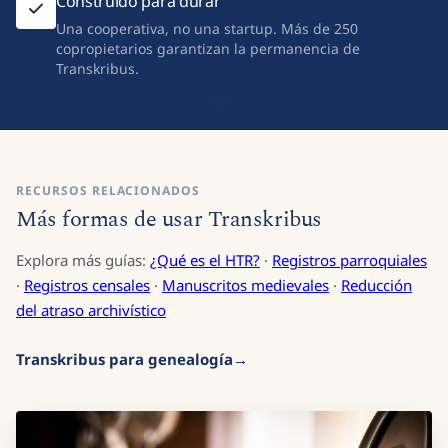
Construido para durar
Una cooperativa, no una startup. Más de 250
copropietarios garantizan la permanencia de
Transkribus.
RECURSOS RELACIONADOS
Más formas de usar Transkribus
Explora más guías:
¿Qué es el HTR?
·
Registros parroquiales
·
Registros censales
·
Manuscritos medievales
·
Reducción
del atraso archivístico
Transkribus para genealogía