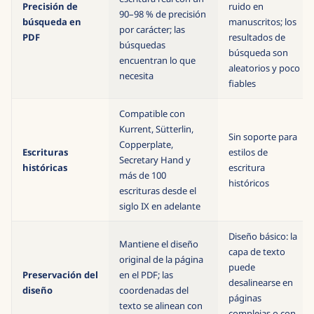
Precisión de
ruido en
90–98 % de precisión
búsqueda en
manuscritos; los
por carácter; las
PDF
resultados de
búsquedas
búsqueda son
encuentran lo que
aleatorios y poco
necesita
fiables
Compatible con
Kurrent, Sütterlin,
Sin soporte para
Copperplate,
Escrituras
estilos de
Secretary Hand y
históricas
escritura
más de 100
históricos
escrituras desde el
siglo IX en adelante
Diseño básico: la
Mantiene el diseño
capa de texto
original de la página
puede
Preservación del
en el PDF; las
desalinearse en
diseño
coordenadas del
páginas
texto se alinean con
complejas o con