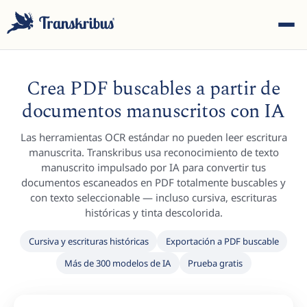
Crea PDF buscables a partir de
documentos manuscritos con IA
Las herramientas OCR estándar no pueden leer escritura
ESC
manuscrita. Transkribus usa reconocimiento de texto
manuscrito impulsado por IA para convertir tus
documentos escaneados en PDF totalmente buscables y
con texto seleccionable — incluso cursiva, escrituras
Empiece a escribir para buscar entre modelos, sites y
históricas y tinta descolorida.
artículos del blog...
Cursiva y escrituras históricas
Exportación a PDF buscable
Más de 300 modelos de IA
Prueba gratis