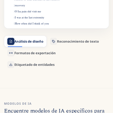
recovery
2
O Isa pain did visit me
3
I was at the last extremity
4
How often did I think of you
5
I wished your graceful form to view
6
To clasp you in my weak embrace
7
Análisis de diseño
Reconocimiento de texto
Indeed I thought Id run my race
8
Good Care Im sure was of me taken
9
Formatos de exportación
But indeed I was much shaken
10
At last I daily strength did gain
11
Etiquetado de entidades
MODELOS DE IA
Encuentre modelos de IA específicos para