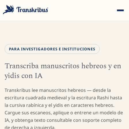
PARA INVESTIGADORES E INSTITUCIONES
Transcriba manuscritos hebreos y en
ESC
yidis con IA
Empiece a escribir para buscar entre modelos, sites y
Transkribus lee manuscritos hebreos — desde la
artículos del blog...
escritura cuadrada medieval y la escritura Rashi hasta
la cursiva rabínica y el yidis en caracteres hebreos.
Cargue sus escaneos, aplique o entrene un modelo de
IA, y obtenga texto consultable con soporte completo
de derecha a izquierda.