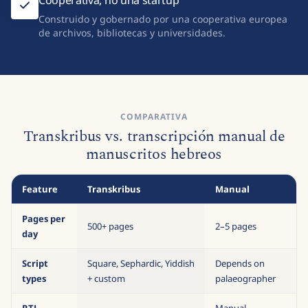
Construido y gobernado por una cooperativa europea
de archivos, bibliotecas y universidades.
COMPARATIVA
Transkribus vs. transcripción manual de
manuscritos hebreos
Feature
Transkribus
Manual
Pages per
500+ pages
2–5 pages
day
Script
Square, Sephardic, Yiddish
Depends on
types
+ custom
palaeographer
RTL
Manual