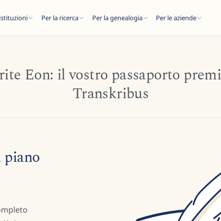
istituzioni
Per la ricerca
Per la genealogia
Per le aziende
rite Eon: il vostro passaporto prem
Transkribus
C
..
l piano
completo