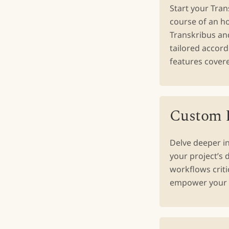
Start your Tra
course of an h
Transkribus and
tailored accord
features cover
Custom D
Delve deeper i
your project’s
workflows criti
empower your p