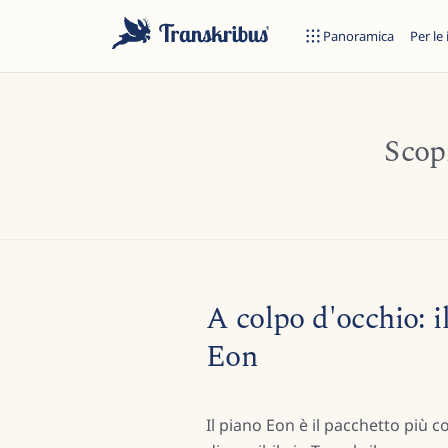
Panoramica
Per le 
Scop
ES
Inizia a digitare per cercare tra modelli, sites e articoli del blog.
A colpo d'occhio: i
Eon
Il piano Eon è il pacchetto più 