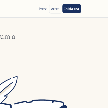
Prezzi
Accedi
Inizia ora
ium a