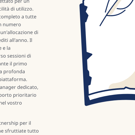
ettato per un
ità di utilizzo.
completo a tutte
 un numero
 un'allocazione di
iti all'anno. Il
 e la
so sessioni di
nte il primo
na profonda
 piattaforma.
anager dedicato,
porto prioritario
nel vostro
tnership per il
e sfruttiate tutto