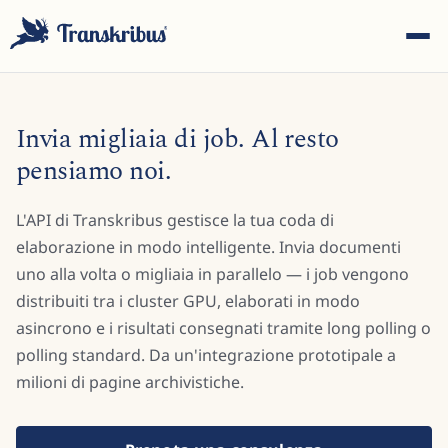
Invia migliaia di job. Al resto
pensiamo noi.
L'API di Transkribus gestisce la tua coda di
ESC
elaborazione in modo intelligente. Invia documenti
uno alla volta o migliaia in parallelo — i job vengono
distribuiti tra i cluster GPU, elaborati in modo
Inizia a digitare per cercare tra modelli, sites e articoli del
blog...
asincrono e i risultati consegnati tramite long polling o
polling standard. Da un'integrazione prototipale a
milioni di pagine archivistiche.