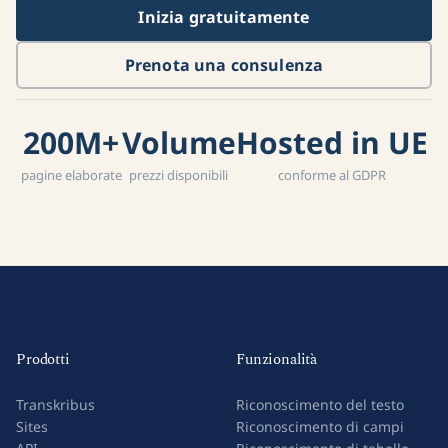
Inizia gratuitamente
Prenota una consulenza
200M+
Volume
Hosted in UE
pagine elaborate
prezzi disponibili
conforme al GDPR
Prodotti
Funzionalità
Transkribus
Riconoscimento del testo
Sites
Riconoscimento di campi