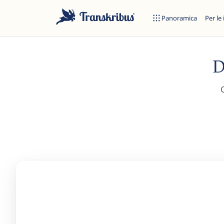
Panoramica
Per le 
D
C
ES
Inizia a digitare per cercare tra modelli, sites e articoli del blog.