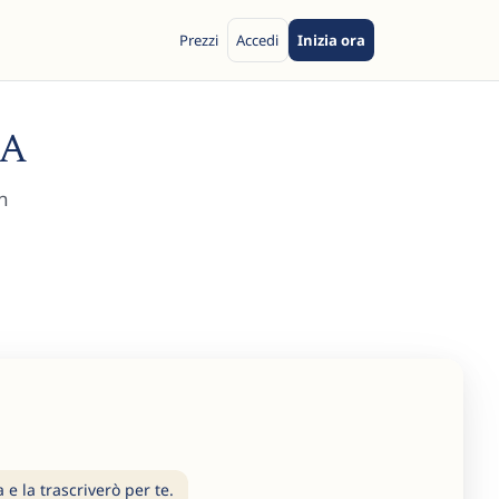
Prezzi
Accedi
Inizia ora
IA
in
e la trascriverò per te.