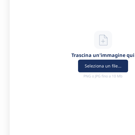
Trascina un'immagine qui
Seleziona un file...
PNG o JPG fino a 10 Mb