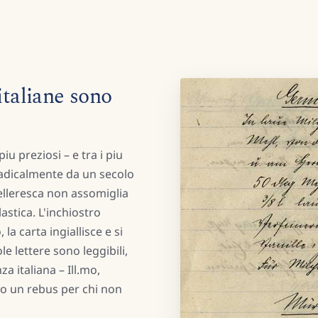
italiane sono
iu preziosi – e tra i piu
a radicalmente da un secolo
celleresca non assomiglia
astica. L'inchiostro
la carta ingiallisce e si
e lettere sono leggibili,
a italiana – Ill.mo,
to un rebus per chi non