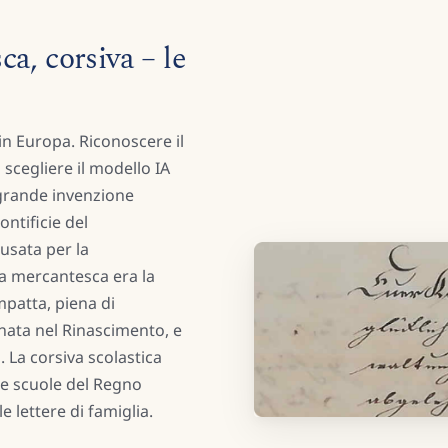
a, corsiva – le
 in Europa. Riconoscere il
a scegliere il modello IA
a grande invenzione
ontificie del
 usata per la
La mercantesca era la
mpatta, piena di
nata nel Rinascimento, e
. La corsiva scolastica
le scuole del Regno
le lettere di famiglia.