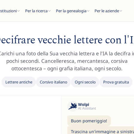
istituzioni
Per la ricerca
Per la genealogia
Per le aziende
ecifrare vecchie lettere con l'
arichi una foto della Sua vecchia lettera e l'IA la decifra 
pochi secondi. Cancelleresca, mercantesca, corsiva
C
ottocentesca – ogni grafia italiana, ogni secolo.
Lettere antiche
Corsivo italiano
Ogni secolo
Prova gratuita
..
Wolpi
AI Assistant
Buon pomeriggio!
Trascina un'immagine a sinistra 