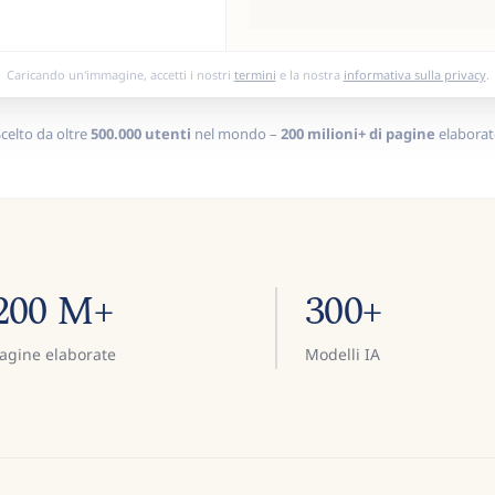
Caricando un'immagine, accetti i nostri
termini
e la nostra
informativa sulla privacy
.
celto da oltre
500.000 utenti
nel mondo –
200 milioni+ di pagine
elaborat
200 M+
300+
agine elaborate
Modelli IA