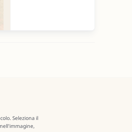
At last I daily strength did gain
11
olo. Seleziona il
e nell'immagine,