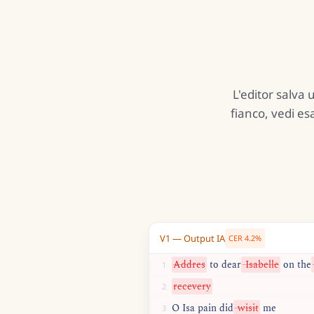
L'editor salva
fianco, vedi es
V1 — Output IA
CER
4.2%
Addres
to
dear
Isabelle
on
the
1
recevery
2
O
Isa
pain
did
wisit
me
3