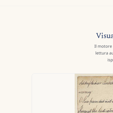
Visua
Il motore 
lettura a
is