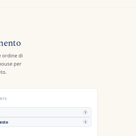
umento
e ordine di
 mouse per
to.
NTS
1
testo
1