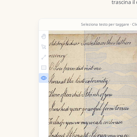
trascina i
Seleziona testo per taggare · Cli