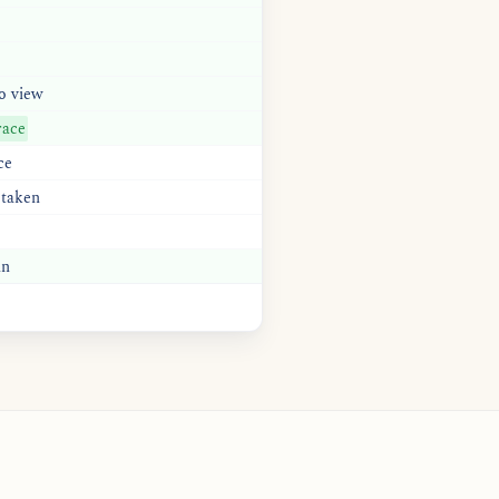
o
view
ace
ce
 taken
in