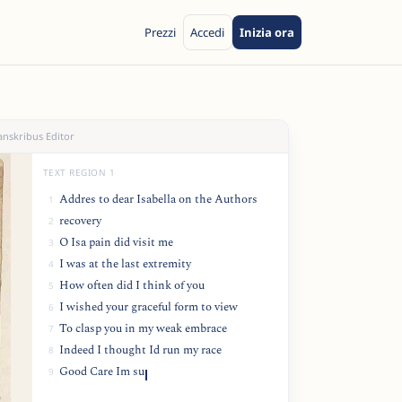
Prezzi
Accedi
Inizia ora
anskribus Editor
TEXT REGION 1
Addres to dear Isabella on the Authors
1
recovery
2
O Isa pain did visit me
3
I was at the last extremity
4
How often did I think of you
5
I wished your graceful form to view
6
To clasp you in my weak embrace
7
Indeed I thought Id run my race
8
Good Care Im sure was of me taken
9
But indeed I was much shaken
10