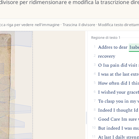
l divisore per ridimensionare e modifica la trascrizione di
cca riga per vedere nell'immagine · Trascina il divisore · Modifica testo diretta
Regione di testo 1
Addres to dear
Isabe
1
recovery
2
O Isa pain did visit
3
I was at the last ext
4
How often did I thi
5
I wished your grace
6
To clasp you in my
7
Indeed I thought Id
8
Good Care Im sure 
9
But indeed I was m
10
At last I daily stren
11