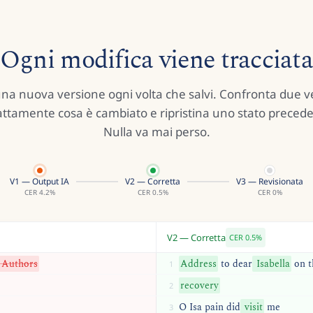
Ogni modifica viene tracciat
 una nuova versione ogni volta che salvi. Confronta due ve
attamente cosa è cambiato e ripristina uno stato precede
Nulla va mai perso.
V1 — Output IA
V2 — Corretta
V3 — Revisionata
CER
4.2%
CER
0.5%
CER
0%
V2 — Corretta
CER
0.5%
Authors
Address
to
dear
Isabella
on
t
1
recovery
2
O
Isa
pain
did
visit
me
3