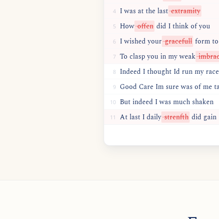
I
was
at
the
last
extramity
4
How
offen
did
I
think
of
you
5
I
wished
your
gracefull
form
to
6
To
clasp
you
in
my
weak
imbra
7
Indeed I thought Id run my race
8
Good Care Im sure was of me t
9
But indeed I was much shaken
10
At
last
I
daily
strenfth
did
gain
11