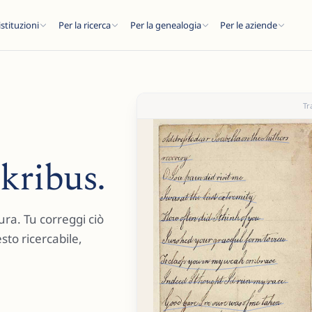
istituzioni
Per la ricerca
Per la genealogia
Per le aziende
Tr
C
kribus.
..
ura. Tu correggi ciò
sto ricercabile,