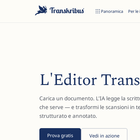
Panoramica
Per le 
ES
L'Editor Trans
Inizia a digitare per cercare tra modelli, sites e articoli del blog.
Carica un documento. L'IA legge la scritt
che serve — e trasformi le scansioni in te
strutturato e annotato.
Prova gratis
Vedi in azione