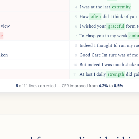
I
was
at
the
last
extremity
4
How
often
did
I
think
of
you
5
view
I
wished
your
graceful
form
t
6
ce
To
clasp
you
in
my
weak
embr
7
Indeed I thought Id run my ra
8
aken
Good Care Im sure was of me
9
But indeed I was much shaken
10
At
last
I
daily
strength
did
ga
11
8
of
11
lines corrected
— CER improved from
4.2%
to
0.5%