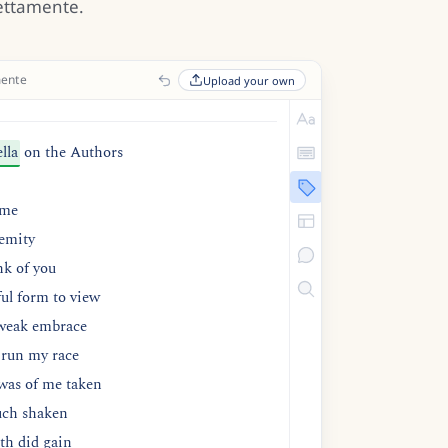
rettamente.
mente
Upload your own
lla
on the Authors
 me
remity
nk of you
ful form to view
 weak embrace
 run my race
was of me taken
uch shaken
gth did gain