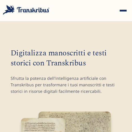
Digitalizza manoscritti e testi
storici con Transkribus
ESC
Sfrutta la potenza dell'intelligenza artificiale con
Transkribus per trasformare i tuoi manoscritti e testi
Inizia a digitare per cercare tra modelli, sites e articoli del
storici in risorse digitali facilmente ricercabili.
blog...