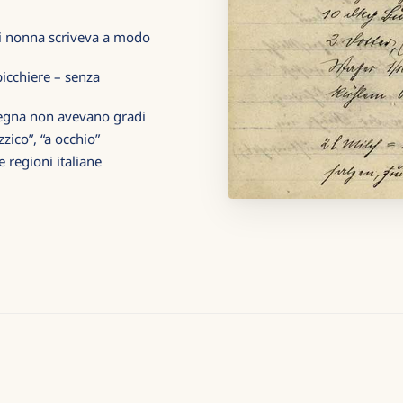
gni nonna scriveva a modo
bicchiere – senza
legna non avevano gradi
zico”, “a occhio”
e regioni italiane