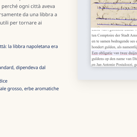
, perché ogni città aveva
ersamente da una libbra a
utili per tornare ai
ittà: la libbra napoletana era
tandard, dipendeva dal
dice
sale grosso, erbe aromatiche