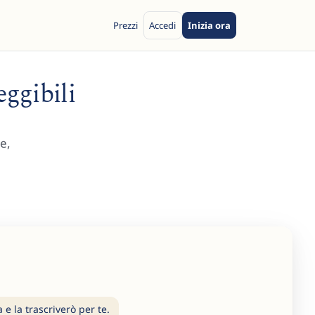
Prezzi
Accedi
Inizia ora
eggibili
le,
e la trascriverò per te.