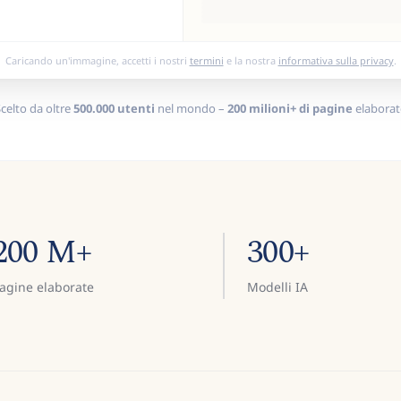
Caricando un'immagine, accetti i nostri
termini
e la nostra
informativa sulla privacy
.
celto da oltre
500.000 utenti
nel mondo –
200 milioni+ di pagine
elaborat
200 M+
300+
agine elaborate
Modelli IA