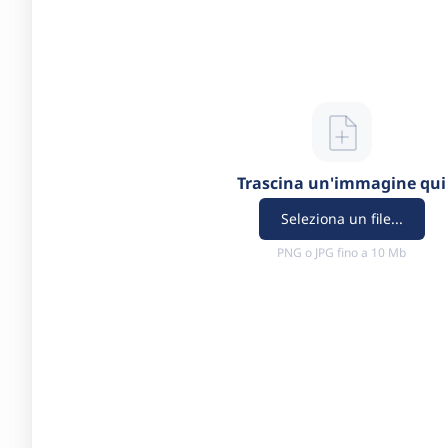
Trascina un'immagine qui
Seleziona un file...
PNG o JPG fino a 10 Mb