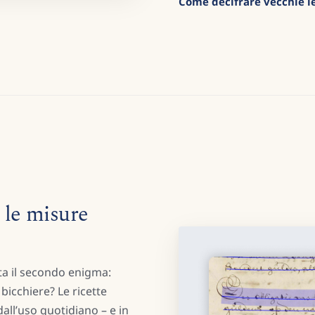
Come decifrare vecchie l
– le misure
sta il secondo enigma:
bicchiere? Le ricette
ll’uso quotidiano – e in