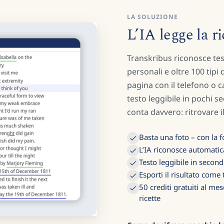
LA SOLUZIONE
L’IA legge la ri
Transkribus riconosce test
personali e oltre 100 tipi d
pagina con il telefono o ca
testo leggibile in pochi s
conta davvero: ritrovare 
Basta una foto – con la 
L’IA riconosce automatic
Testo leggibile in second
Esporti il risultato come
50 crediti gratuiti al mes
ricette