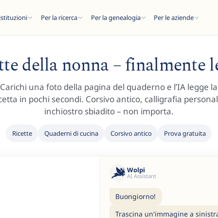
istituzioni
Per la ricerca
Per la genealogia
Per le aziende
tte della nonna – finalmente l
Carichi una foto della pagina del quaderno e l’IA legge la
cetta in pochi secondi. Corsivo antico, calligrafia persona
C
inchiostro sbiadito – non importa.
Ricette
Quaderni di cucina
Corsivo antico
Prova gratuita
..
Wolpi
AI Assistant
Buongiorno!
Trascina un'immagine a sinistra 