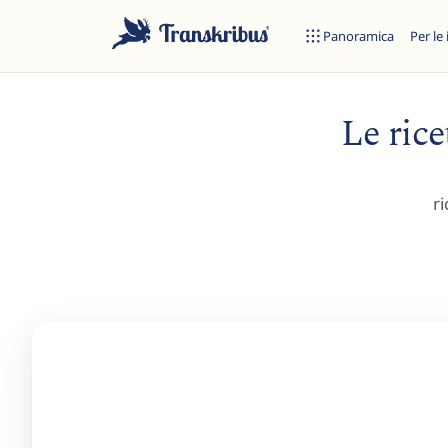
Panoramica
Per le 
Le rice
ri
ES
Inizia a digitare per cercare tra modelli, sites e articoli del blog.