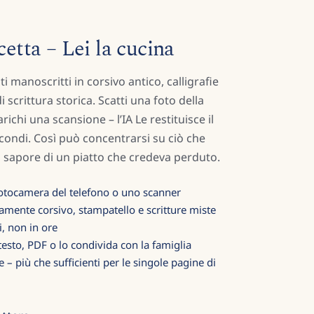
cetta – Lei la cucina
i manoscritti in corsivo antico, calligrafie
i scrittura storica. Scatti una foto della
richi una scansione – l’IA Le restituisce il
econdi. Così può concentrarsi su ciò che
il sapore di un piatto che credeva perduto.
fotocamera del telefono o uno scanner
amente corsivo, stampatello e scritture miste
i, non in ore
 testo, PDF o lo condivida con la famiglia
e – più che sufficienti per le singole pagine di