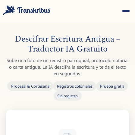
Descifrar Escritura Antigua –
Traductor IA Gratuito
Sube una foto de un registro parroquial, protocolo notarial
ESC
o carta antigua. La IA descifra la escritura y te da el texto
en segundos.
Procesal & Cortesana
Registros coloniales
Prueba gratis
Empiece a escribir para buscar entre modelos, sites y
Sin registro
artículos del blog...