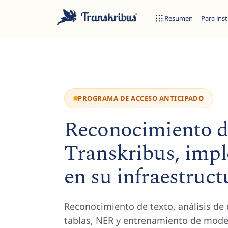
Resumen
Para inst
PROGRAMA DE ACCESO ANTICIPADO
Reconocimiento d
Transkribus, imp
Empiece a escribir para buscar entre modelos, sites y artículos 
en su infraestruct
Reconocimiento de texto, análisis de 
tablas, NER y entrenamiento de mod