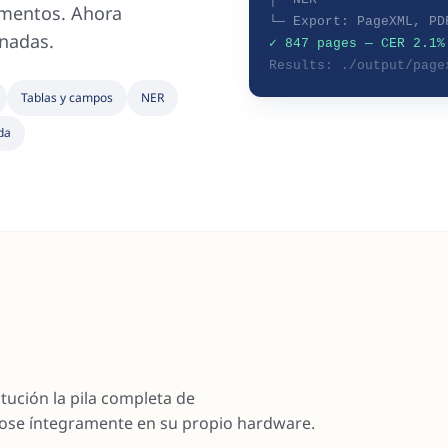
umentos. Ahora
└─ Export: PageXML, PD
onadas.
✓ 847 pages — CER 2.1%
Results: ./output/page
Tablas y campos
NER
da
tución la pila completa de
dose íntegramente en su propio hardware.