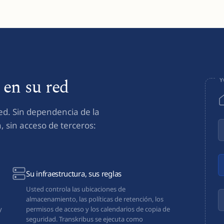
en su red
Y
. Sin dependencia de la
, sin acceso de terceros:
Su infraestructura, sus reglas
Usted controla las ubicaciones de
almacenamiento, las políticas de retención, los
y
permisos de acceso y los calendarios de copia de
seguridad. Transkribus se ejecuta como