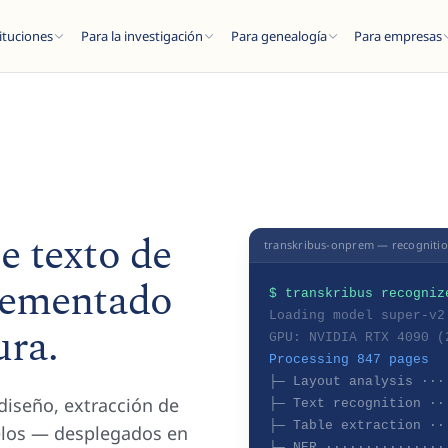
ituciones
Para la investigación
Para genealogía
Para empresas
ESC
e texto de
transkribus-onprem — recogniti
lementado
$ transkribus recogniz
del blog...
Loading model super-v2
ura.
GPU: NVIDIA RTX 4090 (
Processing 847 pages
├─ Layout analysis ···
diseño, extracción de
├─ Text recognition ··
├─ Table extraction ··
elos — desplegados en
├─ NER ···············