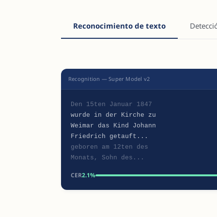
Reconocimiento de texto
Detecci
Recognition — Super Model v2
Den 15ten Januar 1847
wurde in der Kirche zu
Weimar das Kind Johann
Friedrich getauft...
geboren am 12ten des
Monats, Sohn des...
CER
2.1%