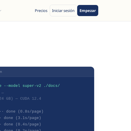
Precios
Iniciar sesión
Empezar
on
e --model super-v2 ./docs/
 …
24 GB) — CUDA 12.4
·· done (0.8s/page)
· done (3.1s/page)
· done (0.4s/page)
· done (0.2s/page)