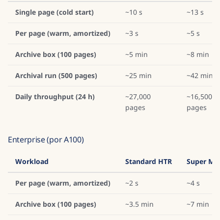
Single page (cold start)
~10 s
~13 s
Per page (warm, amortized)
~3 s
~5 s
Archive box (100 pages)
~5 min
~8 min
Archival run (500 pages)
~25 min
~42 min
Daily throughput (24 h)
~27,000
~16,500
pages
pages
Enterprise (por A100)
Workload
Standard HTR
Super Mo
Per page (warm, amortized)
~2 s
~4 s
Archive box (100 pages)
~3.5 min
~7 min