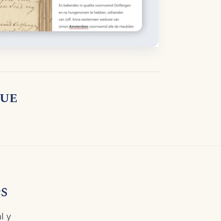
 UE
es
l y