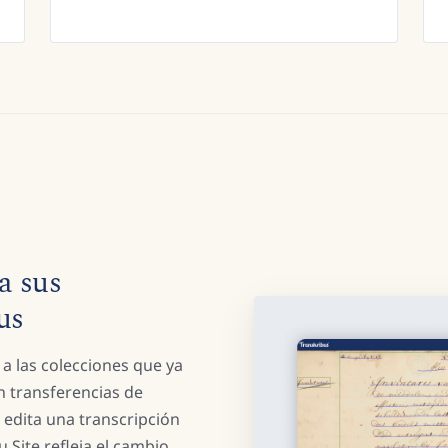
a sus
us
a las colecciones que ya
in transferencias de
 edita una transcripción
u Site refleja el cambio.