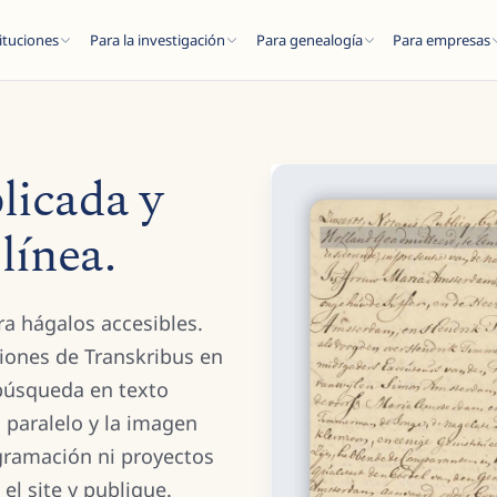
ituciones
Para la investigación
Para genealogía
Para empresas
licada y
línea.
ESC
ra hágalos accesibles.
del blog...
ciones de Transkribus en
búsqueda en texto
paralelo y la imagen
ogramación ni proyectos
el site y publique.