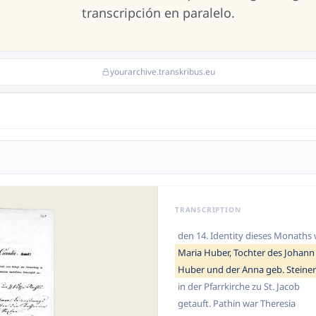
transcripción en paralelo.
yourarchive.transkribus.eu
TRANSCRIPTION
den 14. Identity dieses Monaths
Maria Huber, Tochter des Johann
Huber und der Anna geb. Steiner
in der Pfarrkirche zu St. Jacob
getauft. Pathin war Theresia