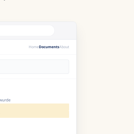
Home
Documents
About
 wurde