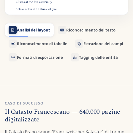
I was at the last extremity
4
How often did I think of you
5
I wished your graceful form to view
6
To clasp you in my weak embrace
7
Analisi del layout
Riconoscimento del testo
Indeed I thought Id run my race
8
Good Care Im sure was of me taken
9
Riconoscimento di tabelle
Estrazione dei campi
But indeed I was much shaken
10
At last I daily strength did gain
11
Formati di esportazione
Tagging delle entità
CASO DI SUCCESSO
Il Catasto Francescano — 640.000 pagine
digitalizzate
Il Catasto Francescano (Franziszeischer Kataster) è il primo