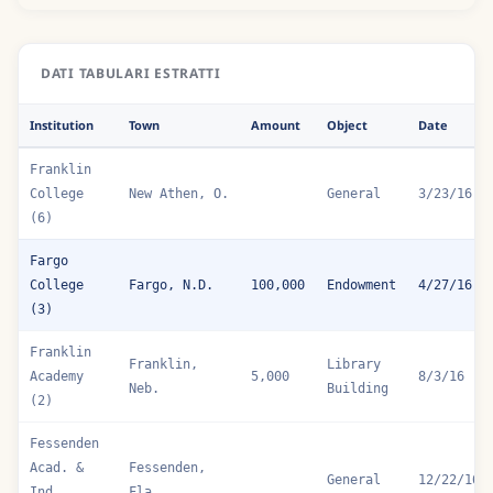
DATI TABULARI ESTRATTI
Institution
Town
Amount
Object
Date
Franklin
College
New Athen, O.
General
3/23/16
(6)
Fargo
College
Fargo, N.D.
100,000
Endowment
4/27/16
(3)
Franklin
Franklin,
Library
Academy
5,000
8/3/16
Neb.
Building
(2)
Fessenden
Acad. &
Fessenden,
General
12/22/16
Ind.
Fla.