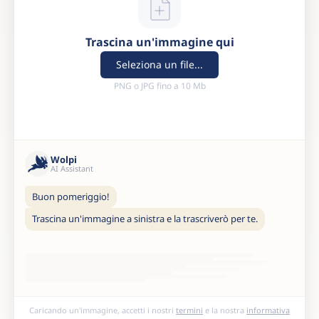
Trascina un'immagine qui
Seleziona un file...
PNG o JPG fino a 10 Mb
Wolpi
AI Assistant
Buon pomeriggio!
Trascina un'immagine a sinistra e la trascriverò per te.
Caricando un'immagine, accetti i nostri
termini
e la nostra
informativa