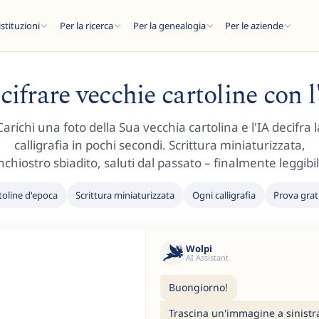
istituzioni
Per la ricerca
Per la genealogia
Per le aziende
cifrare vecchie cartoline con l
Carichi una foto della Sua vecchia cartolina e l'IA decifra l
calligrafia in pochi secondi. Scrittura miniaturizzata,
C
nchiostro sbiadito, saluti dal passato – finalmente leggibil
toline d'epoca
Scrittura miniaturizzata
Ogni calligrafia
Prova grat
..
Wolpi
AI Assistant
Buongiorno!
Trascina un'immagine a sinistra 