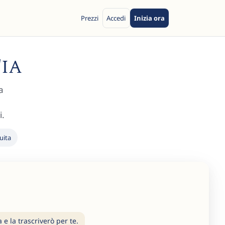
Prezzi
Accedi
Inizia ora
'IA
a
i.
uita
e la trascriverò per te.