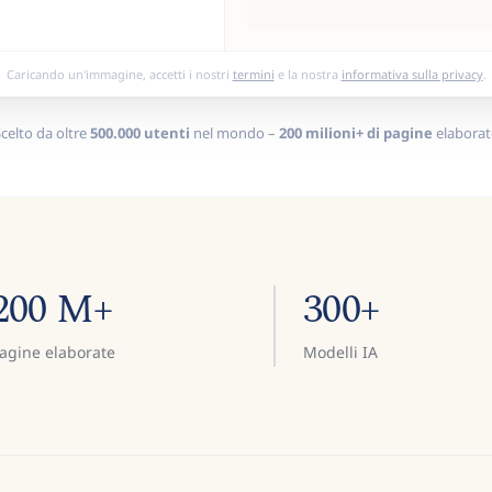
Caricando un'immagine, accetti i nostri
termini
e la nostra
informativa sulla privacy
.
celto da oltre
500.000 utenti
nel mondo –
200 milioni+ di pagine
elaborat
200 M+
300+
agine elaborate
Modelli IA