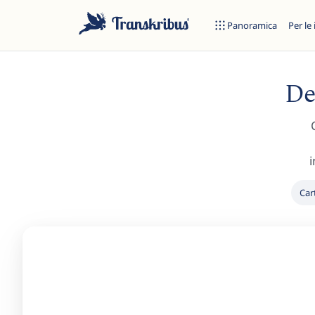
Panoramica
Per le 
De
ES
i
Car
Inizia a digitare per cercare tra modelli, sites e articoli del blog.