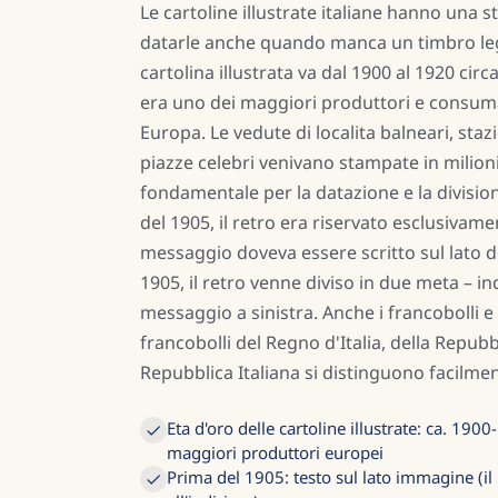
Le cartoline illustrate italiane hanno una st
datarle anche quando manca un timbro leggi
cartolina illustrata va dal 1900 al 1920 circa
era uno dei maggiori produttori e consumat
Europa. Le vedute di localita balneari, staz
piazze celebri venivano stampate in milioni
fondamentale per la datazione e la division
del 1905, il retro era riservato esclusivament
messaggio doveva essere scritto sul lato d
1905, il retro venne diviso in due meta – in
messaggio a sinistra. Anche i francobolli e i
francobolli del Regno d'Italia, della Repubbl
Repubblica Italiana si distinguono facilmen
Eta d'oro delle cartoline illustrate: ca. 1900-1
maggiori produttori europei
Prima del 1905: testo sul lato immagine (il 