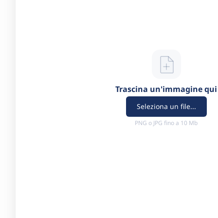
Trascina un'immagine qui
Seleziona un file...
PNG o JPG fino a 10 Mb