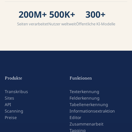
200M+
500K+
300+
Seiten verarbeitet
Nutzer weltweit
Öffentliche KI-Modelle
Produkte
Funktionen
Transkribus
Texterkennung
Sites
Felderkennung
API
Tabellenerkennung
Scanning
Informationsextraktion
Preise
Editor
Zusammenarbeit
Tagging