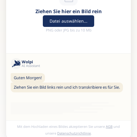
Ziehen Sie hier ein Bild rein
Datei auswählen...
PNG oder JPG bis zu 10 Mb
Wolpi
AI Assistant
Guten Morgen!
Ziehen Sie ein Bild links rein und ich transkribiere es für Sie.
Mit dem Hochladen eines Bildes akzeptieren Sie unsere
AGB
und
unsere
Datenschutzrichtlinie
.