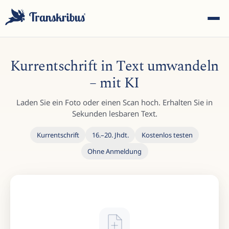
Kurrentschrift in Text umwandeln
– mit KI
Laden Sie ein Foto oder einen Scan hoch. Erhalten Sie in
ESC
Sekunden lesbaren Text.
Kurrentschrift
16.–20. Jhdt.
Kostenlos testen
Ohne Anmeldung
Tippen Sie, um in Modellen, Sites und Blog-Beiträgen zu
suchen...