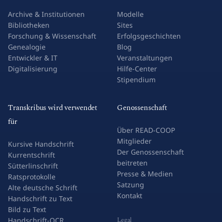
Archive & Institutionen
Modelle
Bibliotheken
Sites
Forschung & Wissenschaft
Erfolgsgeschichten
Genealogie
Blog
Entwickler & IT
Veranstaltungen
Digitalisierung
Hilfe-Center
Stipendium
Transkribus wird verwendet
Genossenschaft
für
Über READ-COOP
Mitglieder
Kursive Handschrift
Der Genossenschaft
Kurrentschrift
beitreten
Sütterlinschrift
Presse & Medien
Ratsprotokolle
Satzung
Alte deutsche Schrift
Kontakt
Handschrift zu Text
Bild zu Text
Legal
Handschrift-OCR