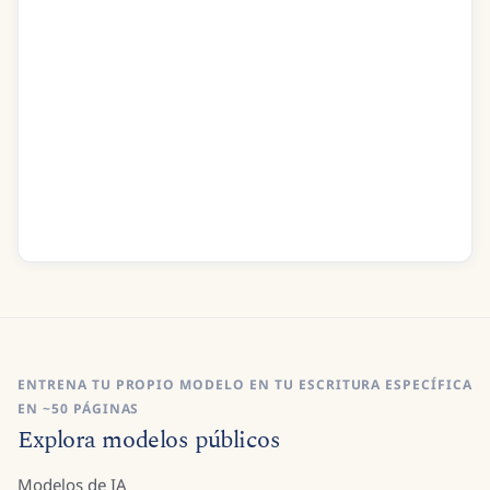
O Isa pain did visit me
I was at the last extremity
Recognise
ENTRENA TU PROPIO MODELO EN TU ESCRITURA ESPECÍFICA
EN ~50 PÁGINAS
Explora modelos públicos