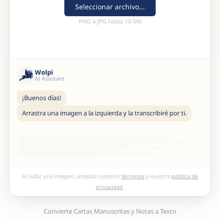
Seleccionar archivo...
PNG o JPG hasta 10 Mb
Wolpi
AI Assistant
¡Buenos días!
Arrastra una imagen a la izquierda y la transcribiré por ti.
Al subir una imagen, aceptas nuestros
términos
y nuestra
política de
privacidad
.
Convierte Cartas Manuscritas y Notas a Texto