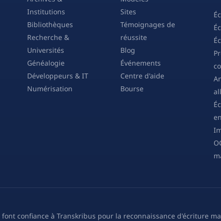
Institutions
Sites
Éc
Bibliothèques
Témoignages de
Éc
Recherche &
réussite
Éc
Universités
Blog
Pr
Généalogie
Événements
co
Développeurs & IT
Centre d'aide
An
Numérisation
Bourse
a
Éc
en
Im
OC
ma
i font confiance à Transkribus pour la reconnaissance d'écriture ma