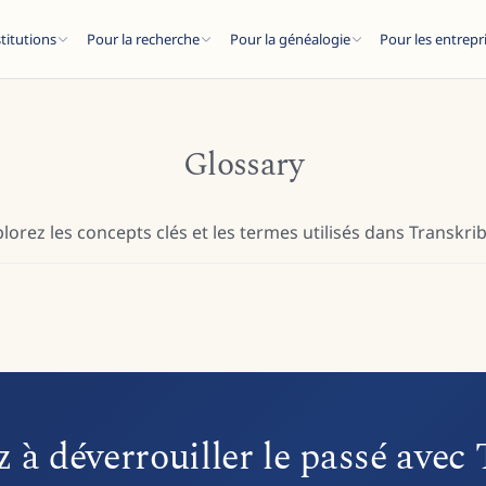
stitutions
Pour la recherche
Pour la généalogie
Pour les entrepr
Glossary
lorez les concepts clés et les termes utilisés dans Transkri
ESC
articles de blog...
 déverrouiller le passé avec