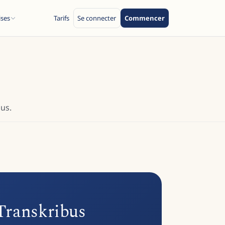
ises
Tarifs
Se connecter
Commencer
bus.
 Transkribus