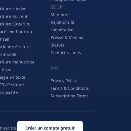
COOP
riture cursive
Membres
riture Kurrent
Rejoindre la
riture Sütterlin
coopérative
ocès-verbaux du
Presse & Médias
nseil
Statuts
cienne écriture
Contactez-nous
llemande
riture manuscrite
Legal
 texte
age en texte
Privacy Policy
R d'écriture
Terms & Conditions
nuscrite
Subscription Terms
nuscrite.
Créer un compte gratuit