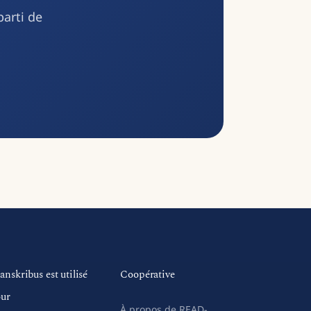
parti de
anskribus est utilisé
Coopérative
ur
À propos de READ-