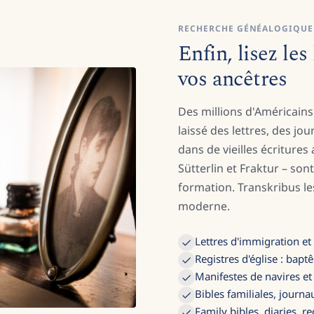
RECHERCHE GÉNÉALOGIQUE
Enfin, lisez le
vos ancêtres
Des millions d'Américain
laissé des lettres, des jo
dans de vieilles écritures
Sütterlin et Fraktur – son
formation. Transkribus l
moderne.
Lettres d'immigration e
Registres d'église : bapt
Manifestes de navires e
Bibles familiales, journa
Family bibles, diaries, r