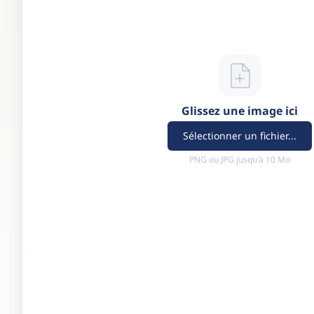
Glissez une image ici
Sélectionner un fichier...
PNG ou JPG jusqu'à 10 Mo