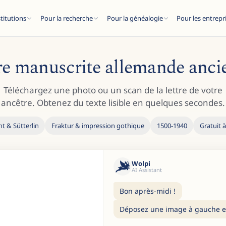
stitutions
Pour la recherche
Pour la généalogie
Pour les entrepr
ure manuscrite allemande anci
Téléchargez une photo ou un scan de la lettre de votre
ancêtre. Obtenez du texte lisible en quelques secondes.
ESC
t & Sütterlin
Fraktur & impression gothique
1500-1940
Gratuit à 
articles de blog...
Wolpi
AI Assistant
Bon après-midi !
Déposez une image à gauche et 