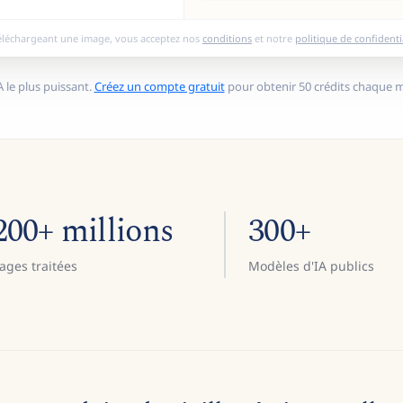
éléchargeant une image, vous acceptez nos
conditions
et notre
politique de confidenti
 le plus puissant.
Créez un compte gratuit
pour obtenir 50 crédits chaque mo
200+ millions
300+
ages traitées
Modèles d'IA publics