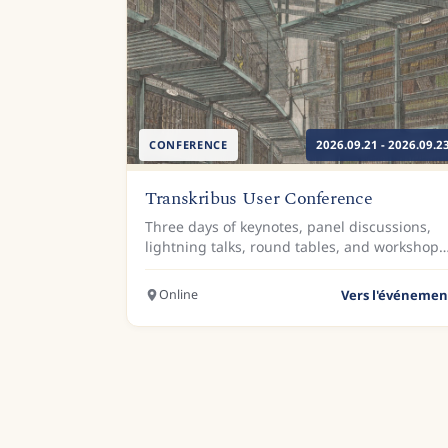
CONFERENCE
2026.09.21 - 2026.09.2
Transkribus User Conference
Three days of keynotes, panel discussions,
lightning talks, round tables, and workshops
at the University of Passau.
Online
Vers l'événemen