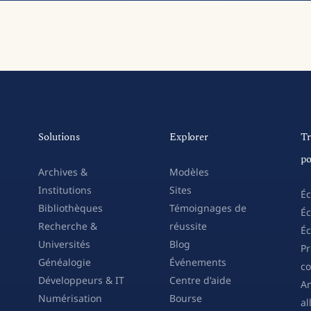
Solutions
Explorer
Tr
po
Archives &
Modèles
Institutions
Sites
Éc
Bibliothèques
Témoignages de
Éc
Recherche &
réussite
Éc
Universités
Blog
Pr
Généalogie
Événements
co
Développeurs & IT
Centre d'aide
An
Numérisation
Bourse
a