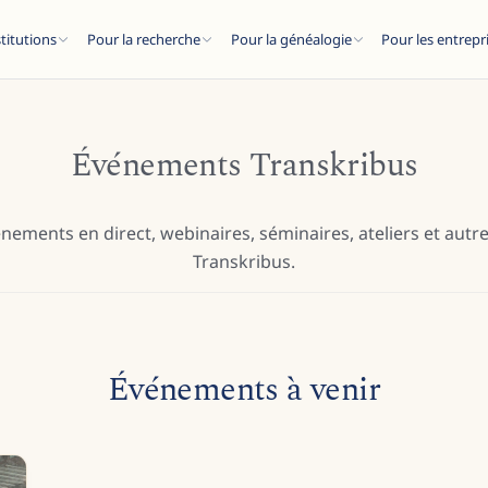
stitutions
Pour la recherche
Pour la généalogie
Pour les entrepr
Événements Transkribus
nements en direct, webinaires, séminaires, ateliers et aut
ESC
Transkribus.
articles de blog...
Événements à venir