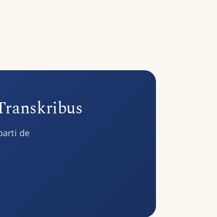
 Transkribus
parti de