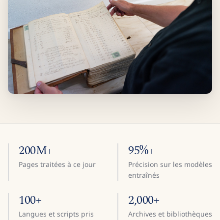
200M+
95%+
Pages traitées à ce jour
Précision sur les modèles
entraînés
100+
2,000+
Langues et scripts pris
Archives et bibliothèques