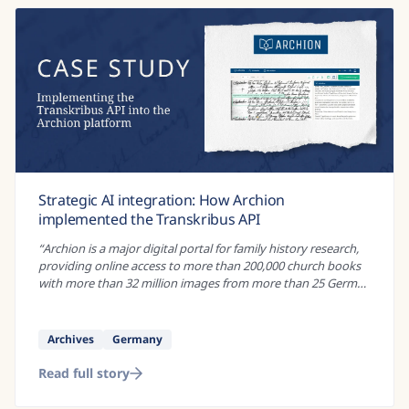
Enevældens Nyheder Online: An award-winning
project to create digital versions of historical
newspapers
“
If you wanted to study social control under absolutist rule,
there are many historical sources that could be of interest.
Administrative records, land registers, and royal decrees are
just some of...
”
Research
Danish
Read full story