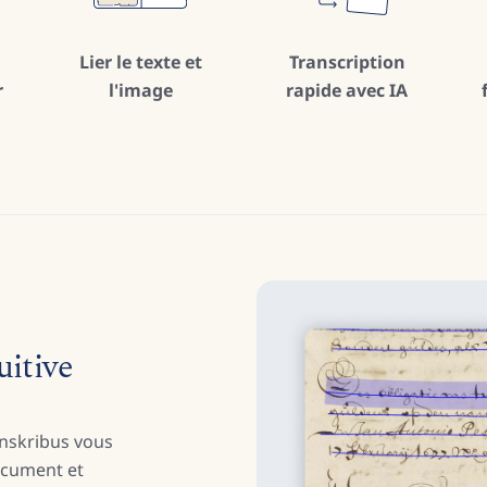
Lier le texte et
Transcription
r
l'image
rapide avec IA
uitive
anskribus vous
document et