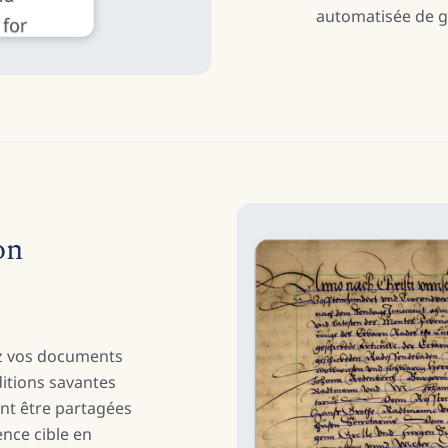
automatisée de g
on
e
ez vos documents
ditions savantes
ent être partagées
nce cible en