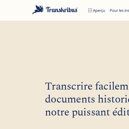
Aperçu
Pour les in
Transcrire facilem
Commencez à taper pour rechercher parmi les modèles, sites et 
documents histori
notre puissant édi