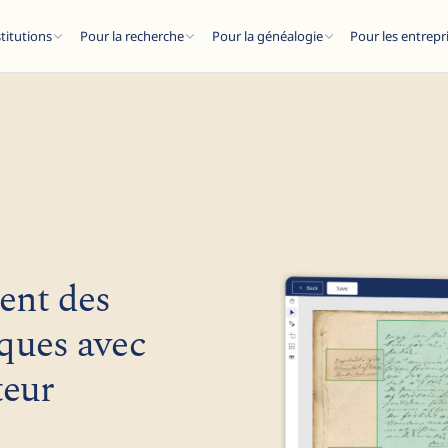
stitutions
Pour la recherche
Pour la généalogie
Pour les entrepr
ESC
ent des
articles de blog...
ques avec
teur