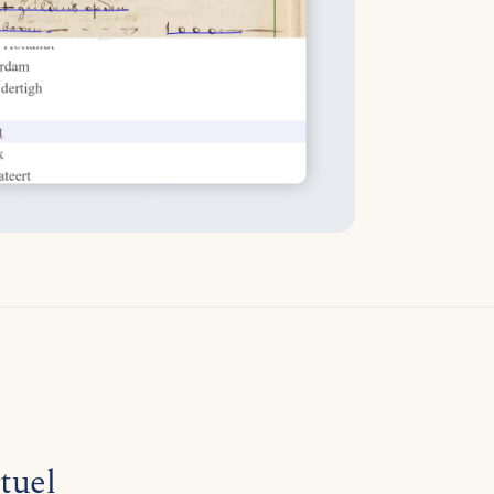
rtuel