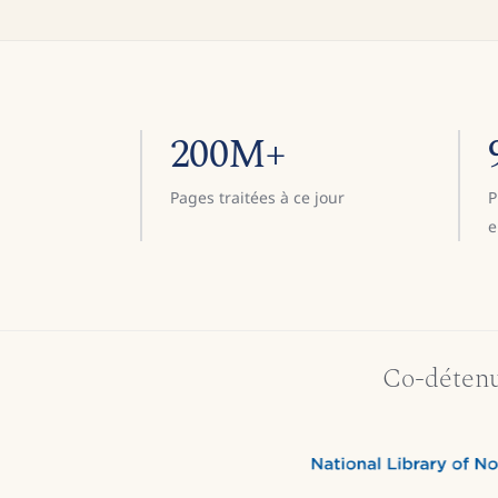
200M+
Pages traitées à ce jour
P
e
Co-détenu