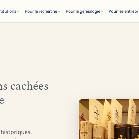
stitutions
Pour la recherche
Pour la généalogie
Pour les entrepr
ESC
ns cachées
e
articles de blog...
historiques,