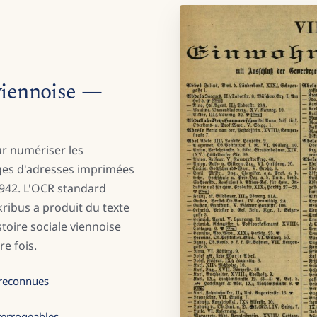
 viennoise —
ur numériser les
ges d'adresses imprimées
1942. L'OCR standard
kribus a produit du texte
toire sociale viennoise
e fois.
 reconnues
terrogeables