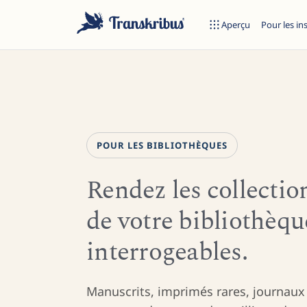
Aperçu
Pour les in
POUR LES BIBLIOTHÈQUES
Rendez les collectio
de votre bibliothèqu
Commencez à taper pour rechercher parmi les modèles, sites et 
interrogeables.
Manuscrits, imprimés rares, journaux 