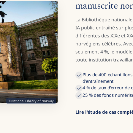
manuscrite no
La Bibliothèque nationa
IA public entraîné sur plu
différentes des XIXe et X
norvégiens célèbres. Avec
seulement 4 %, le modèle
toute institution travaill
Plus de 400 échantillons
d'entraînement
4 % de taux d'erreur de 
25 % des fonds numérisés
©National Library of Norway
Lire l'étude de cas compl