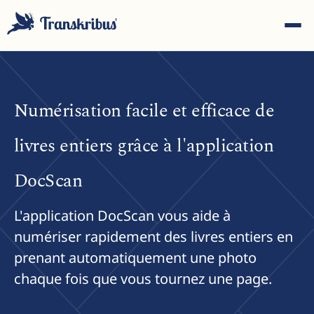
Numérisation facile et efficace de
livres entiers grâce à l'application
ESC
DocScan
L'application DocScan vous aide à
Commencez à taper pour rechercher parmi les modèles,
sites et articles de blog...
numériser rapidement des livres entiers en
prenant automatiquement une photo
chaque fois que vous tournez une page.