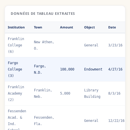
DONNÉES DE TABLEAU EXTRAITES
Institution
Town
Amount
Object
Date
Franklin
New Athen,
College
General
3/23/16
O.
(6)
Fargo
Fargo,
College
100,000
Endowment
4/27/16
N.D.
(3)
Franklin
Franklin,
Library
Academy
5,000
8/3/16
Neb.
Building
(2)
Fessenden
Acad. &
Fessenden,
General
12/22/16
Ind.
Fla.