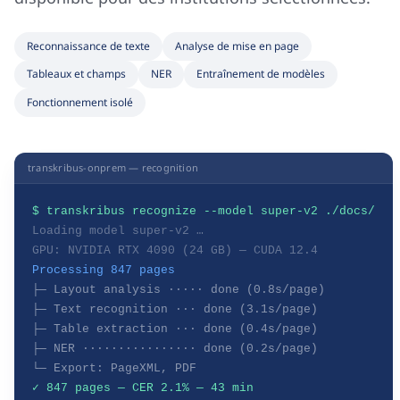
Reconnaissance de texte
Analyse de mise en page
Tableaux et champs
NER
Entraînement de modèles
Fonctionnement isolé
transkribus-onprem — recognition
$ transkribus recognize --model super-v2 ./docs/
Loading model super-v2 …
GPU: NVIDIA RTX 4090 (24 GB) — CUDA 12.4
Processing 847 pages
├─ Layout analysis ····· done (0.8s/page)
├─ Text recognition ··· done (3.1s/page)
├─ Table extraction ··· done (0.4s/page)
├─ NER ················ done (0.2s/page)
└─ Export: PageXML, PDF
✓ 847 pages — CER 2.1% — 43 min