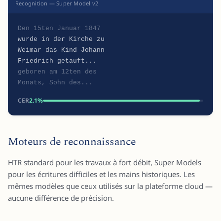
Recognition — Super Model v2
Den 15ten Januar 1847
wurde in der Kirche zu
Weimar das Kind Johann
Friedrich getauft...
geboren am 12ten des
Monats, Sohn des...
CER
2.1%
Moteurs de reconnaissance
HTR standard pour les travaux à fort débit, Super Models
pour les écritures difficiles et les mains historiques. Les
mêmes modèles que ceux utilisés sur la plateforme cloud —
aucune différence de précision.