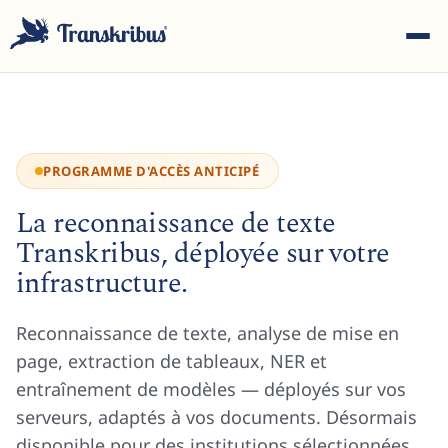
PROGRAMME D'ACCÈS ANTICIPÉ
La reconnaissance de texte
ESC
Transkribus, déployée sur votre
infrastructure.
Commencez à taper pour rechercher parmi les modèles,
sites et articles de blog...
Reconnaissance de texte, analyse de mise en
page, extraction de tableaux, NER et
entraînement de modèles — déployés sur vos
serveurs, adaptés à vos documents. Désormais
disponible pour des institutions sélectionnées.