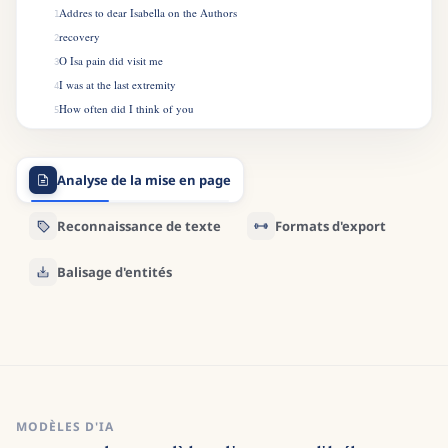
Addres to dear Isabella on the Authors
1
recovery
2
O Isa pain did visit me
3
I was at the last extremity
4
How often did I think of you
5
I wished your graceful form to view
6
To clasp you in my weak embrace
7
Analyse de la mise en page
Indeed I thought Id run my race
8
Good Care Im sure was of me taken
9
Reconnaissance de texte
Formats d'export
But indeed I was much shaken
10
At last I daily strength did gain
11
Balisage d'entités
MODÈLES D'IA