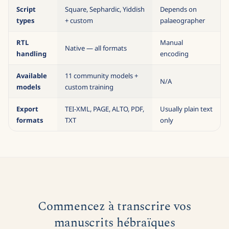
Script
Square, Sephardic, Yiddish
Depends on
types
+ custom
palaeographer
RTL
Manual
Native — all formats
handling
encoding
Available
11 community models +
N/A
models
custom training
Export
TEI-XML, PAGE, ALTO, PDF,
Usually plain text
formats
TXT
only
Commencez à transcrire vos
manuscrits hébraïques