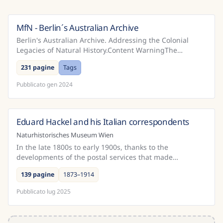
MfN - Berlin´s Australian Archive
Germania
Berlin's Australian Archive. Addressing the Colonial
Legacies of Natural History.Content WarningThe
Museum für Naturkunde Berlin (MfN) offers free and
231 pagine
Tags
open a...
Pubblicato
gen 2024
Eduard Hackel and his Italian correspondents
Austria
Naturhistorisches Museum Wien
In the late 1800s to early 1900s, thanks to the
developments of the postal services that made
correspondence increasingly easier and quicker, there
139 pagine
1873–1914
was an in...
Pubblicato
lug 2025