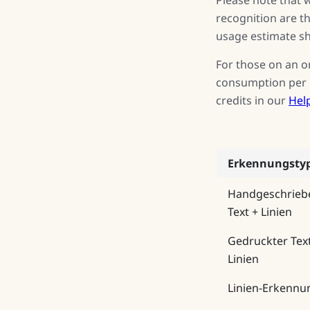
recognition are th
usage estimate sho
For those on an o
consumption per p
credits in our
Hel
Erkennungsty
Handgeschrieb
Text + Linien
Gedruckter Tex
Linien
Linien-Erkennu