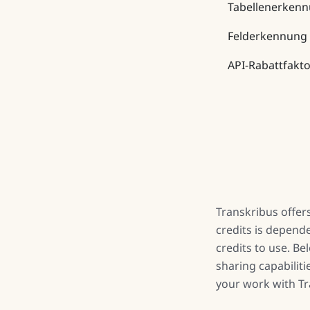
Tabellenerken
Felderkennung
API-Rabattfakt
Transkribus offers
credits is depend
credits to use. Be
sharing capabilit
your work with Tr