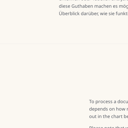
diese Guthaben machen es mögli
Überblick darüber, wie sie funkt
To process a docu
depends on how m
out in the chart b
Please note that w