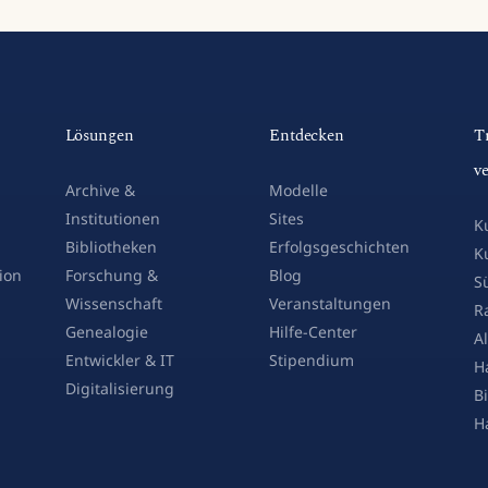
Lösungen
Entdecken
T
v
Archive &
Modelle
Institutionen
Sites
K
Bibliotheken
Erfolgsgeschichten
K
ion
Forschung &
Blog
Sü
Wissenschaft
Veranstaltungen
R
Genealogie
Hilfe-Center
A
Entwickler & IT
Stipendium
H
Digitalisierung
Bi
H