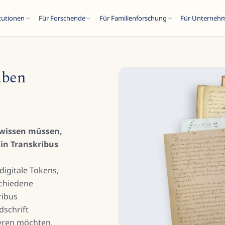
itutionen
Für Forschende
Für Familienforschung
Für Unterneh
aben
SC
s wissen müssen,
in Transkribus
n...
igitale Tokens,
chiedene
ribus
dschrift
ieren möchten,