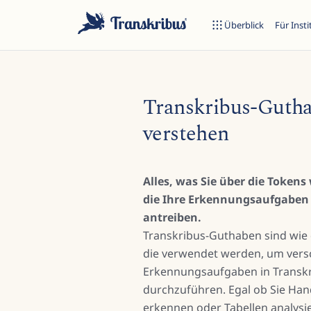
Überblick
Für Inst
Transkribus-Guth
verstehen
E
Alles, was Sie über die Token
die Ihre Erkennungsaufgaben 
Tippen Sie, um in Modellen, Sites und Blog-Beiträgen zu suche
antreiben.
Transkribus-Guthaben sind wie d
die verwendet werden, um vers
Erkennungsaufgaben in Transk
durchzuführen. Egal ob Sie Han
erkennen oder Tabellen analys