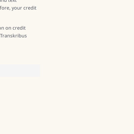
fore, your credit
on on credit
 Transkribus