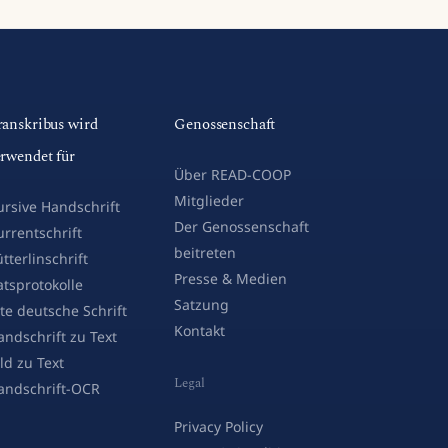
ranskribus wird
Genossenschaft
erwendet für
Über READ-COOP
Mitglieder
ursive Handschrift
Der Genossenschaft
urrentschrift
beitreten
tterlinschrift
Presse & Medien
atsprotokolle
Satzung
lte deutsche Schrift
Kontakt
andschrift zu Text
ld zu Text
Legal
andschrift-OCR
Privacy Policy