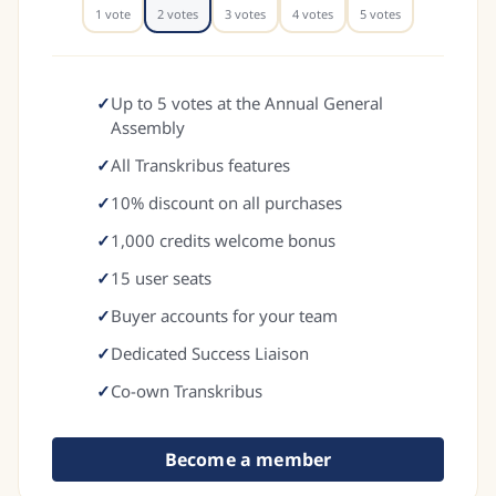
1
vote
2
votes
3
votes
4
votes
5
votes
✓
Up to 5 votes at the Annual General
Assembly
✓
All Transkribus features
✓
10% discount on all purchases
✓
1,000 credits welcome bonus
✓
15 user seats
✓
Buyer accounts for your team
✓
Dedicated Success Liaison
✓
Co-own Transkribus
Become a member