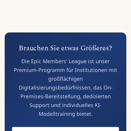
Zugang zu exklusiven Funktionen über ihre eigenen
Konto erworben und dann unter den Nutzern/Forschern
organisierten Veranstaltungen, Zugang zu privilegierten
Benutzerkonten.
Ihrer Institution verteilt werden. Detaillierte Anweisungen
Informationen und Zugang zum READ-COOP Slack-Kanal.
zum Teilen von Credits und zur Zuweisung von
Abonnementplätzen an verschiedene Nutzer finden Sie in
unserem
Help Centre
.
Brauchen Sie etwas Größeres?
Die Epic Members' League ist unser
Premium-Programm für Institutionen mit
großflächigen
Digitalisierungsbedürfnissen, das On-
Premises-Bereitstellung, dedizierten
Support und individuelles KI-
Modelltraining bietet.