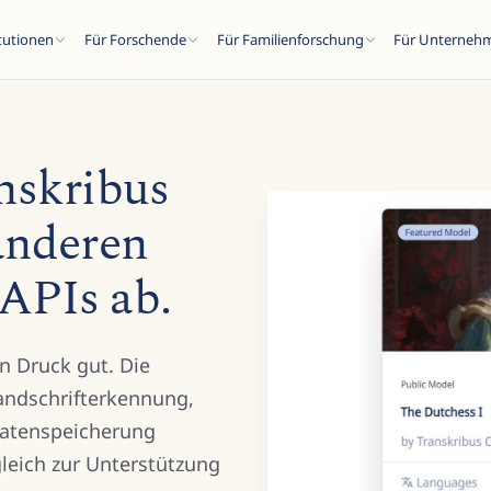
itutionen
Für Forschende
Für Familienforschung
Für Unterneh
nskribus
anderen
SC
APIs ab.
n...
n Druck gut. Die
andschrifterkennung,
Datenspeicherung
gleich zur Unterstützung