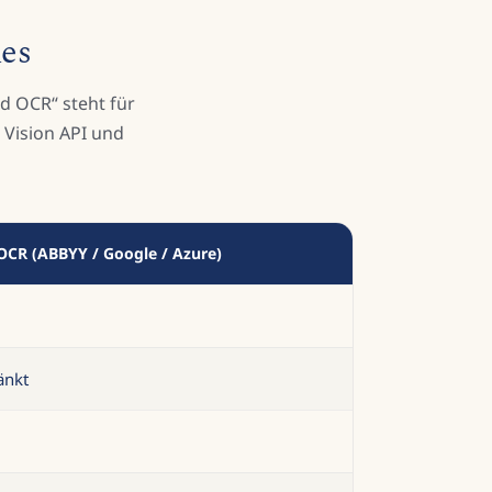
nes
d OCR“ steht für
 Vision API und
OCR (ABBYY / Google / Azure)
änkt