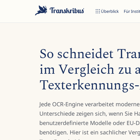
Überblick
Für Inst
So schneidet Tra
im Vergleich zu 
E
Texterkennungs-
Tippen Sie, um in Modellen, Sites und Blog-Beiträgen zu suche
Jede OCR-Engine verarbeitet moderne
Unterschiede zeigen sich, wenn Sie H
benutzerdefinierte Modelle oder EU-
benötigen. Hier ist ein sachlicher Ver