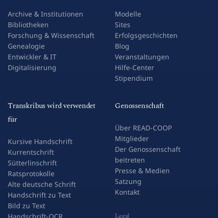
Archive & Institutionen
Modelle
Bibliotheken
Sites
Forschung & Wissenschaft
Erfolgsgeschichten
Genealogie
Blog
Entwickler & IT
Veranstaltungen
Digitalisierung
Hilfe-Center
Stipendium
Transkribus wird verwendet
Genossenschaft
für
Über READ-COOP
Mitglieder
Kursive Handschrift
Der Genossenschaft
Kurrentschrift
beitreten
Sütterlinschrift
Presse & Medien
Ratsprotokolle
Satzung
Alte deutsche Schrift
Kontakt
Handschrift zu Text
Bild zu Text
Legal
Handschrift-OCR