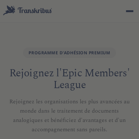
PROGRAMME D'ADHÉSION PREMIUM
Rejoignez l'Epic Members'
ESC
League
Commencez à taper pour rechercher parmi les modèles,
Rejoignez les organisations les plus avancées au
sites et articles de blog...
monde dans le traitement de documents
analogiques et bénéficiez d'avantages et d'un
accompagnement sans pareils.