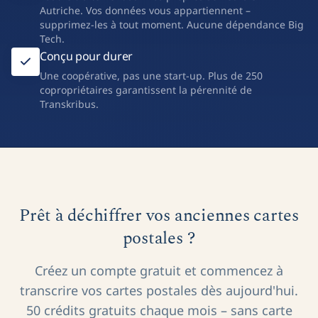
Autriche. Vos données vous appartiennent –
supprimez-les à tout moment. Aucune dépendance Big
Tech.
Conçu pour durer
Une coopérative, pas une start-up. Plus de 250
copropriétaires garantissent la pérennité de
Transkribus.
Prêt à déchiffrer vos anciennes cartes
postales ?
Créez un compte gratuit et commencez à
transcrire vos cartes postales dès aujourd'hui.
50 crédits gratuits chaque mois – sans carte