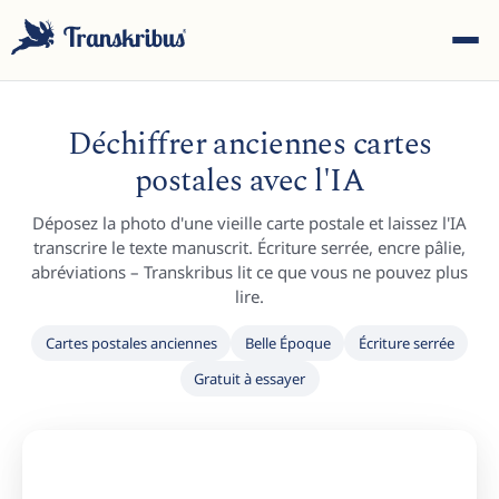
Déchiffrer anciennes cartes
postales avec l'IA
Déposez la photo d'une vieille carte postale et laissez l'IA
ESC
transcrire le texte manuscrit. Écriture serrée, encre pâlie,
abréviations – Transkribus lit ce que vous ne pouvez plus
lire.
Commencez à taper pour rechercher parmi les modèles,
Cartes postales anciennes
Belle Époque
Écriture serrée
sites et articles de blog...
Gratuit à essayer