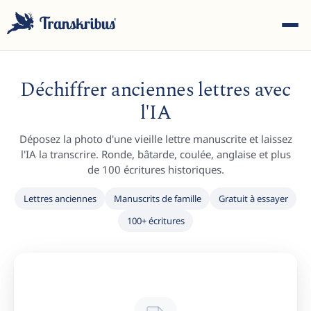
Déchiffrer anciennes lettres avec
l'IA
Déposez la photo d'une vieille lettre manuscrite et laissez
ESC
l'IA la transcrire. Ronde, bâtarde, coulée, anglaise et plus
de 100 écritures historiques.
Lettres anciennes
Manuscrits de famille
Gratuit à essayer
Commencez à taper pour rechercher parmi les modèles,
100+ écritures
sites et articles de blog...