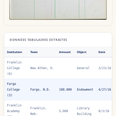
DONNÉES TABULAIRES EXTRAITES
Institution
Town
Amount
Object
Date
Franklin
College
New Athen, O.
General
3/23/16
(6)
Fargo
College
Fargo, N.D.
100,000
Endowment
4/27/16
(3)
Franklin
Franklin,
Library
Academy
5,000
8/3/16
Neb.
Building