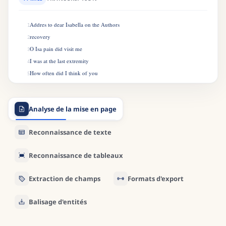
Addres to dear Isabella on the Authors
1
recovery
2
O Isa pain did visit me
3
I was at the last extremity
4
How often did I think of you
5
I wished your graceful form to view
6
To clasp you in my weak embrace
7
Analyse de la mise en page
Indeed I thought Id run my race
8
Good Care Im sure was of me taken
9
Reconnaissance de texte
But indeed I was much shaken
10
At last I daily strength did gain
11
Reconnaissance de tableaux
Extraction de champs
Formats d'export
Balisage d'entités