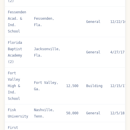
(2)
Fessenden
Acad. &
Fessenden,
General
12/22/16
Ind.
Fla.
School
Florida
Baptist
Jacksonville,
General
4/27/17
Academy
Fla.
(2)
Fort
Valley
Fort Valley,
High &
12,500
Building
12/15/17
Ga.
Ind.
School
Fisk
Nashville,
50,000
General
12/5/18
University
Tenn.
First