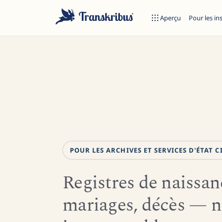
Aperçu
Pour les in
POUR LES ARCHIVES ET SERVICES D'ÉTAT C
Commencez à taper pour rechercher parmi les modèles, sites et 
Registres de naissan
mariages, décès — n