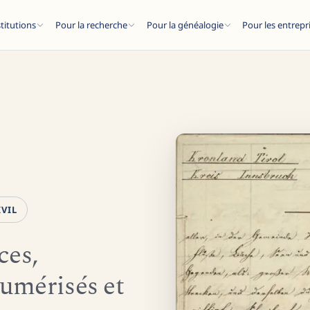
stitutions
Pour la recherche
Pour la généalogie
Pour les entrepr
ESC
IVIL
articles de blog...
ces,
umérisés et