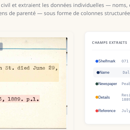
 civil et extraient les données individuelles — noms, 
iens de parenté — sous forme de colonnes structurée
CHAMPS EXTRAITS
Shelfmark
O71
Name
Dal
Newspaper
Pea
Res
Details
188
Reference
Jul