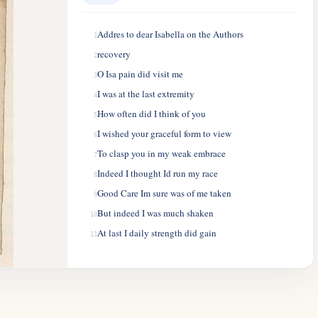
Addres to dear Isabella on the Authors
1
recovery
2
O Isa pain did visit me
3
I was at the last extremity
4
How often did I think of you
5
I wished your graceful form to view
6
To clasp you in my weak embrace
7
Indeed I thought Id run my race
8
Good Care Im sure was of me taken
9
But indeed I was much shaken
10
At last I daily strength did gain
11