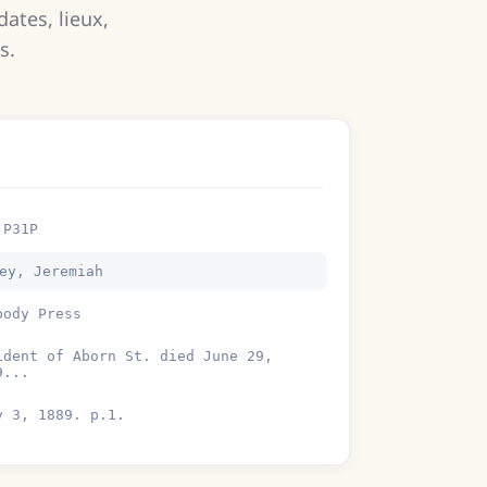
dates, lieux,
s.
 P31P
ey, Jeremiah
body Press
ident of Aborn St. died June 29,
9...
y 3, 1889. p.1.