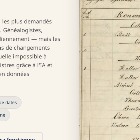
nds les plus demandés
. Généalogistes,
idiennement — mais les
ans de changements
uelle impossible à
stres grâce à l'IA et
 en données
de dates
gne
ça fonctionne