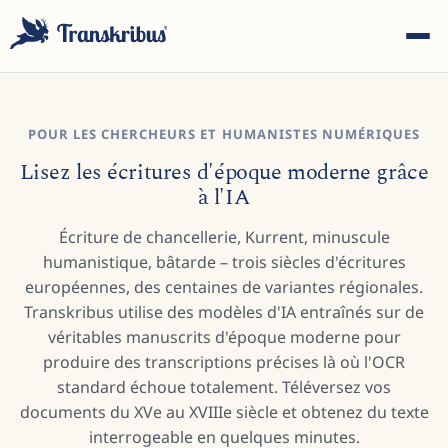
POUR LES CHERCHEURS ET HUMANISTES NUMÉRIQUES
Lisez les écritures d'époque moderne grâce
à l'IA
ESC
Écriture de chancellerie, Kurrent, minuscule
humanistique, bâtarde – trois siècles d'écritures
européennes, des centaines de variantes régionales.
Commencez à taper pour rechercher parmi les modèles,
Transkribus utilise des modèles d'IA entraînés sur de
sites et articles de blog...
véritables manuscrits d'époque moderne pour
produire des transcriptions précises là où l'OCR
standard échoue totalement. Téléversez vos
documents du XVe au XVIIIe siècle et obtenez du texte
interrogeable en quelques minutes.