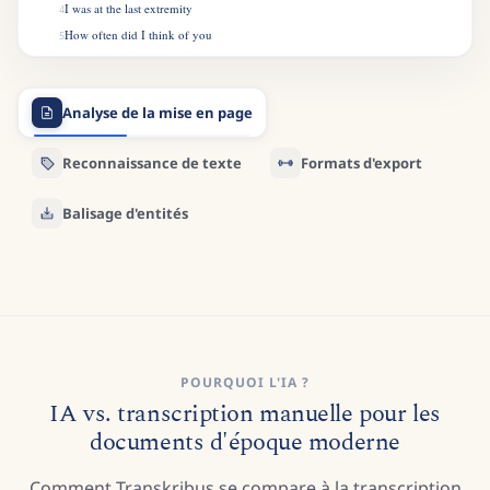
I was at the last extremity
4
How often did I think of you
5
I wished your graceful form to view
6
To clasp you in my weak embrace
7
Analyse de la mise en page
Indeed I thought Id run my race
8
Good Care Im sure was of me taken
9
Reconnaissance de texte
Formats d'export
But indeed I was much shaken
10
At last I daily strength did gain
11
Balisage d'entités
POURQUOI L'IA ?
IA vs. transcription manuelle pour les
documents d'époque moderne
Comment Transkribus se compare à la transcription