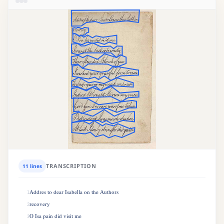
TRANSCRIPTION
11 lines
Addres to dear Isabella on the Authors
1
recovery
2
O Isa pain did visit me
3