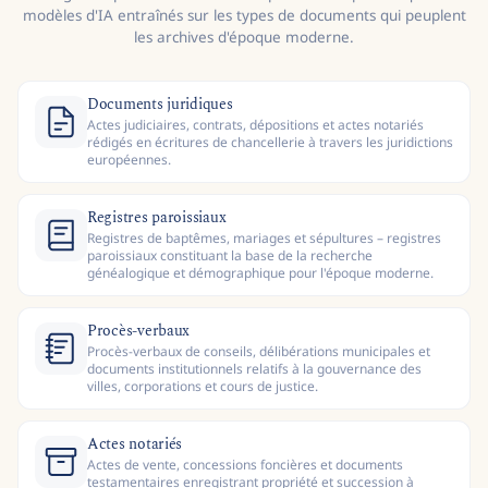
modèles d'IA entraînés sur les types de documents qui peuplent
les archives d'époque moderne.
Documents juridiques
Actes judiciaires, contrats, dépositions et actes notariés
rédigés en écritures de chancellerie à travers les juridictions
européennes.
Registres paroissiaux
Registres de baptêmes, mariages et sépultures – registres
paroissiaux constituant la base de la recherche
généalogique et démographique pour l'époque moderne.
Procès-verbaux
Procès-verbaux de conseils, délibérations municipales et
documents institutionnels relatifs à la gouvernance des
villes, corporations et cours de justice.
Actes notariés
Actes de vente, concessions foncières et documents
testamentaires enregistrant propriété et succession à