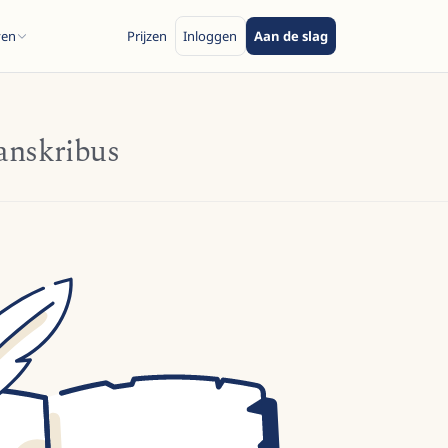
ven
Prijzen
Inloggen
Aan de slag
anskribus