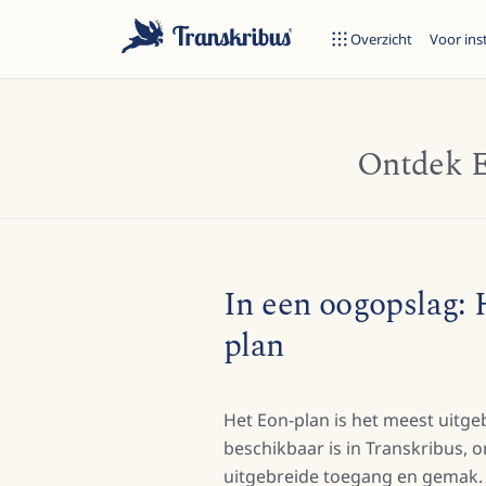
Overzicht
Voor ins
Ontdek E
In een oogopslag: 
Begin met typen om te zoeken in modellen, sites en blogberich
plan
Het Eon-plan is het meest uitge
beschikbaar is in Transkribus,
uitgebreide toegang en gemak