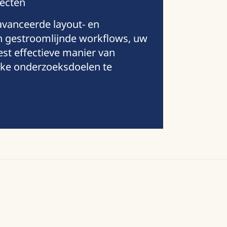
ecten
avanceerde layout- en
n gestroomlijnde workflows, uw
t effectieve manier van
ieke onderzoeksdoelen te