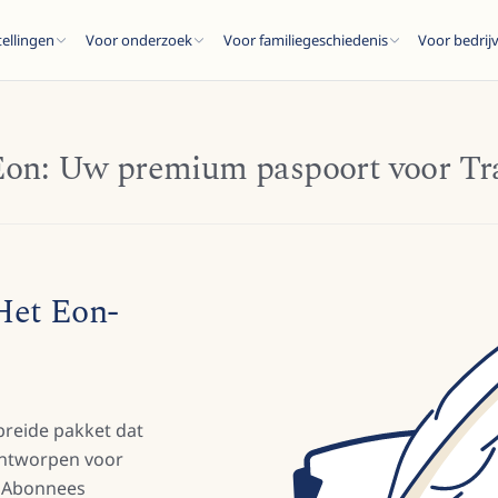
tellingen
Voor onderzoek
Voor familiegeschiedenis
Voor bedrij
on: Uw premium paspoort voor Tr
ESC
Het Eon-
ten...
breide pakket dat
 ontworpen voor
. Abonnees