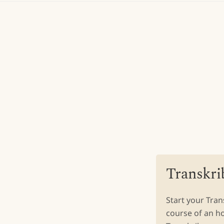
Transkri
Start your Tra
course of an h