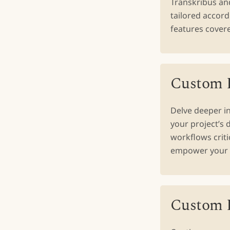
Transkribus and
tailored accord
features cover
Custom D
Delve deeper i
your project’s
workflows criti
empower your p
Custom D