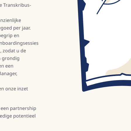
le Transkribus-
nzienlijke
goed per jaar.
begrip en
nboardingsessies
, zodat u de
m grondig
en een
Manager,
en onze inzet
s een partnership
ledige potentieel