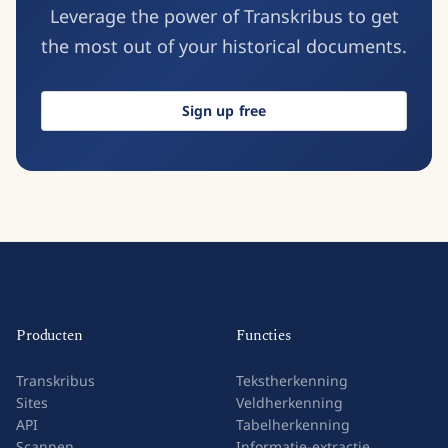
Leverage the power of Transkribus to get
the most out of your historical documents.
Sign up free
Producten
Functies
Transkribus
Tekstherkenning
Sites
Veldherkenning
API
Tabelherkenning
Scannen
Informatie-extractie