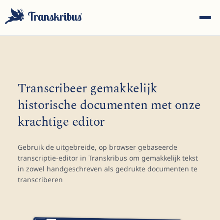
Transcribeer gemakkelijk
historische documenten met onze
ESC
krachtige editor
Gebruik de uitgebreide, op browser gebaseerde
Begin met typen om te zoeken in modellen, sites en
transcriptie-editor in Transkribus om gemakkelijk tekst
blogberichten...
in zowel handgeschreven als gedrukte documenten te
transcriberen